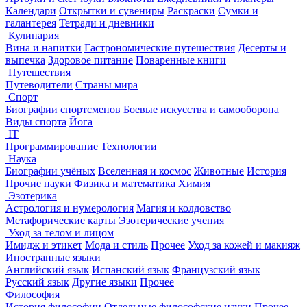
Календари
Открытки и сувениры
Раскраски
Сумки и
галантерея
Тетради и дневники
Кулинария
Вина и напитки
Гастрономические путешествия
Десерты и
выпечка
Здоровое питание
Поваренные книги
Путешествия
Путеводители
Страны мира
Спорт
Биографии спортсменов
Боевые искусства и самооборона
Виды спорта
Йога
IT
Программирование
Технологии
Наука
Биографии учёных
Вселенная и космос
Животные
История
Прочие науки
Физика и математика
Химия
Эзотерика
Астрология и нумерология
Магия и колдовство
Метафорические карты
Эзотерические учения
Уход за телом и лицом
Имидж и этикет
Мода и стиль
Прочее
Уход за кожей и макияж
Иностранные языки
Английский язык
Испанский язык
Французский язык
Русский язык
Другие языки
Прочее
Философия
История философии
Отдельные философские науки
Прочее