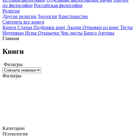
по философии
Российская философия
Религия
Другие религии
Теология
Христианство
Смотреть все книги
Книги
Статьи
Подборки книг
Акции
Отрывки из книг
Тесты
Интервью
Игры
Открытки
Чек-листы
Бинго
Авторы
Главная
Книги
Фильтры
Фильтры
Категории
Психология