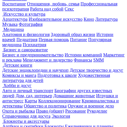
Воспитание
Отношения, любовь, семья
Профессиональная
психотерапия
Работа над собой
Секс
Искусство и культура
Архитектура
Изобразительное искусство
Кино
Литература
Музыка
Фотография
Медицина
Анатомия и физиология
Здоровый образ жизни
Истории
врачей
Педиатрия
Первая помощь
Питание
Популярная
медицина
Психиатрия
Бизнес и саморазвитие
Бизнес и предпринимательство
Истории компаний
Маркетинг
и реклама
Менеджмент и лидерство
Финансы
SMM
Детские книги
Детские энциклопедии и научпоп
Детское творчество и досуг
Комиксы и манга
Подготовка к школе
Художественная
литература для детей
Хобби и досуг
Авто и личный транспорт
Биографии других известных
людей
Дом, сад, интерьер
Домашние животные
Игрушки и
антистресс
Карты
Коллекционирование
Криминалистика и
детективы
Общество и политика
Оружие и военное дело
Охота и рыбалка
Право (общее)
Рисование
Рукоделие
Справочники для досуга
Экология
Блокноты и аксессуары
Артбуки и скетчбуки
Блокноты
Ежедневники и планеры