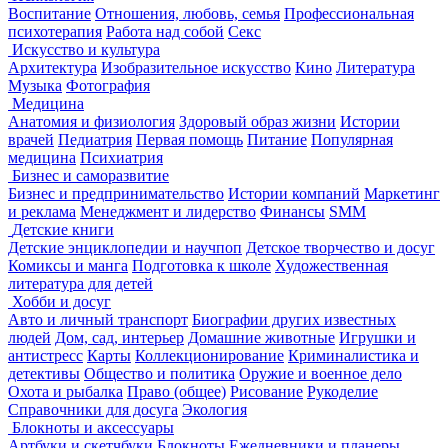
Воспитание
Отношения, любовь, семья
Профессиональная
психотерапия
Работа над собой
Секс
Искусство и культура
Архитектура
Изобразительное искусство
Кино
Литература
Музыка
Фотография
Медицина
Анатомия и физиология
Здоровый образ жизни
Истории
врачей
Педиатрия
Первая помощь
Питание
Популярная
медицина
Психиатрия
Бизнес и саморазвитие
Бизнес и предпринимательство
Истории компаний
Маркетинг
и реклама
Менеджмент и лидерство
Финансы
SMM
Детские книги
Детские энциклопедии и научпоп
Детское творчество и досуг
Комиксы и манга
Подготовка к школе
Художественная
литература для детей
Хобби и досуг
Авто и личный транспорт
Биографии других известных
людей
Дом, сад, интерьер
Домашние животные
Игрушки и
антистресс
Карты
Коллекционирование
Криминалистика и
детективы
Общество и политика
Оружие и военное дело
Охота и рыбалка
Право (общее)
Рисование
Рукоделие
Справочники для досуга
Экология
Блокноты и аксессуары
Артбуки и скетчбуки
Блокноты
Ежедневники и планеры