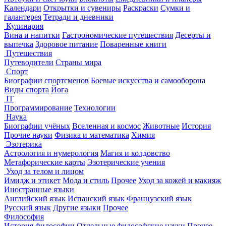
Календари
Открытки и сувениры
Раскраски
Сумки и
галантерея
Тетради и дневники
Кулинария
Вина и напитки
Гастрономические путешествия
Десерты и
выпечка
Здоровое питание
Поваренные книги
Путешествия
Путеводители
Страны мира
Спорт
Биографии спортсменов
Боевые искусства и самооборона
Виды спорта
Йога
IT
Программирование
Технологии
Наука
Биографии учёных
Вселенная и космос
Животные
История
Прочие науки
Физика и математика
Химия
Эзотерика
Астрология и нумерология
Магия и колдовство
Метафорические карты
Эзотерические учения
Уход за телом и лицом
Имидж и этикет
Мода и стиль
Прочее
Уход за кожей и макияж
Иностранные языки
Английский язык
Испанский язык
Французский язык
Русский язык
Другие языки
Прочее
Философия
История философии
Отдельные философские науки
Прочее