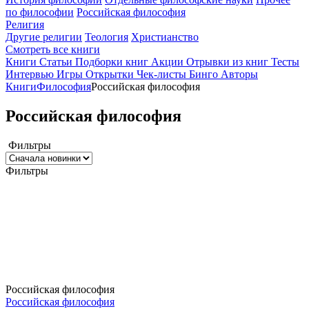
по философии
Российская философия
Религия
Другие религии
Теология
Христианство
Смотреть все книги
Книги
Статьи
Подборки книг
Акции
Отрывки из книг
Тесты
Интервью
Игры
Открытки
Чек-листы
Бинго
Авторы
Книги
Философия
Российская философия
Российская философия
Фильтры
Фильтры
Российская философия
Российская философия