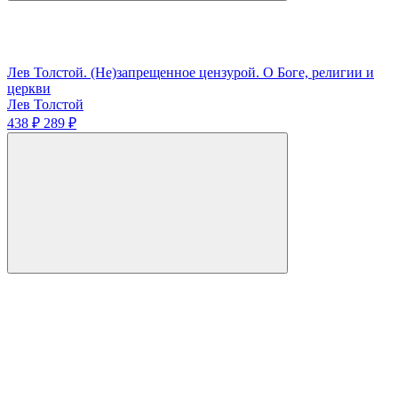
Лев Толстой. (Не)запрещенное цензурой. О Боге, религии и
церкви
Лев Толстой
438 ₽
289 ₽