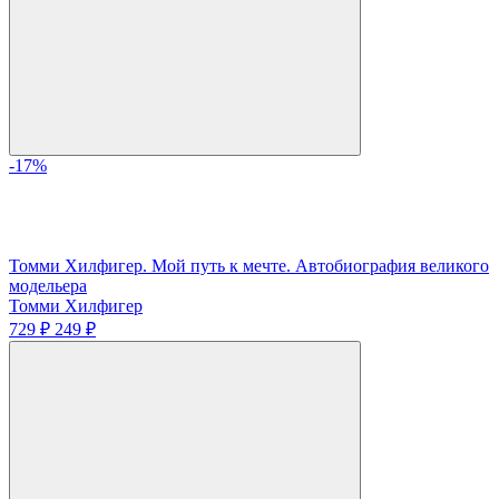
-17%
Томми Хилфигер. Мой путь к мечте. Автобиография великого
модельера
Томми Хилфигер
729 ₽
249 ₽