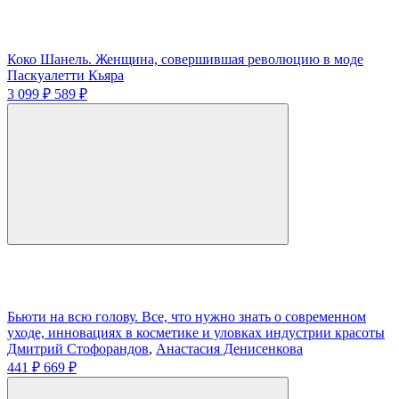
Коко Шанель. Женщина, совершившая революцию в моде
Паскуалетти Кьяра
3 099 ₽
589 ₽
Бьюти на всю голову. Все, что нужно знать о современном
уходе, инновациях в косметике и уловках индустрии красоты
Дмитрий Стофорандов
,
Анастасия Денисенкова
441 ₽
669 ₽