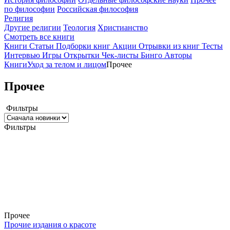
по философии
Российская философия
Религия
Другие религии
Теология
Христианство
Смотреть все книги
Книги
Статьи
Подборки книг
Акции
Отрывки из книг
Тесты
Интервью
Игры
Открытки
Чек-листы
Бинго
Авторы
Книги
Уход за телом и лицом
Прочее
Прочее
Фильтры
Фильтры
Прочее
Прочие издания о красоте