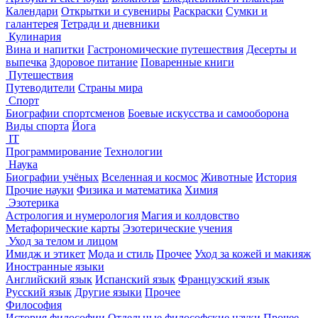
Календари
Открытки и сувениры
Раскраски
Сумки и
галантерея
Тетради и дневники
Кулинария
Вина и напитки
Гастрономические путешествия
Десерты и
выпечка
Здоровое питание
Поваренные книги
Путешествия
Путеводители
Страны мира
Спорт
Биографии спортсменов
Боевые искусства и самооборона
Виды спорта
Йога
IT
Программирование
Технологии
Наука
Биографии учёных
Вселенная и космос
Животные
История
Прочие науки
Физика и математика
Химия
Эзотерика
Астрология и нумерология
Магия и колдовство
Метафорические карты
Эзотерические учения
Уход за телом и лицом
Имидж и этикет
Мода и стиль
Прочее
Уход за кожей и макияж
Иностранные языки
Английский язык
Испанский язык
Французский язык
Русский язык
Другие языки
Прочее
Философия
История философии
Отдельные философские науки
Прочее