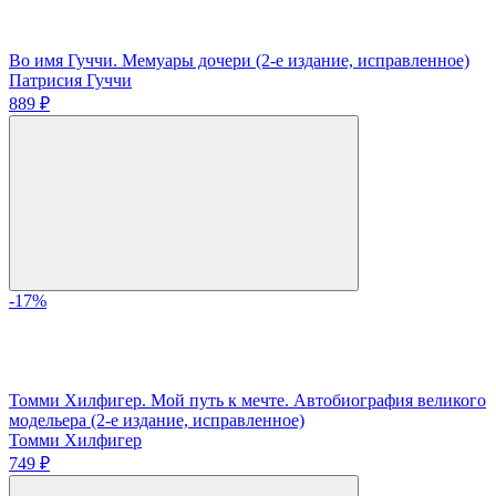
Во имя Гуччи. Мемуары дочери (2-е издание, исправленное)
Патрисия Гуччи
889 ₽
-17%
Томми Хилфигер. Мой путь к мечте. Автобиография великого
модельера (2-е издание, исправленное)
Томми Хилфигер
749 ₽