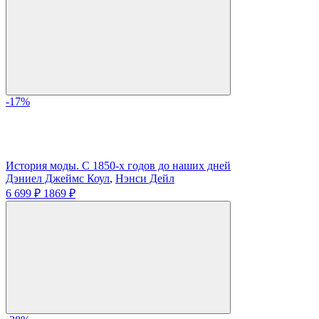
-17%
История моды. С 1850-х годов до наших дней
Дэниел Джеймс Коул
,
Нэнси Дейл
6 699 ₽
1869 ₽