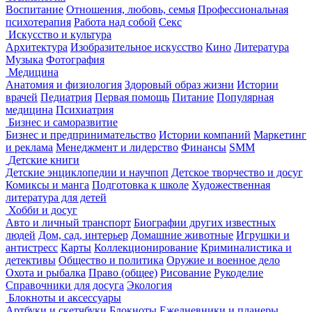
Воспитание
Отношения, любовь, семья
Профессиональная
психотерапия
Работа над собой
Секс
Искусство и культура
Архитектура
Изобразительное искусство
Кино
Литература
Музыка
Фотография
Медицина
Анатомия и физиология
Здоровый образ жизни
Истории
врачей
Педиатрия
Первая помощь
Питание
Популярная
медицина
Психиатрия
Бизнес и саморазвитие
Бизнес и предпринимательство
Истории компаний
Маркетинг
и реклама
Менеджмент и лидерство
Финансы
SMM
Детские книги
Детские энциклопедии и научпоп
Детское творчество и досуг
Комиксы и манга
Подготовка к школе
Художественная
литература для детей
Хобби и досуг
Авто и личный транспорт
Биографии других известных
людей
Дом, сад, интерьер
Домашние животные
Игрушки и
антистресс
Карты
Коллекционирование
Криминалистика и
детективы
Общество и политика
Оружие и военное дело
Охота и рыбалка
Право (общее)
Рисование
Рукоделие
Справочники для досуга
Экология
Блокноты и аксессуары
Артбуки и скетчбуки
Блокноты
Ежедневники и планеры