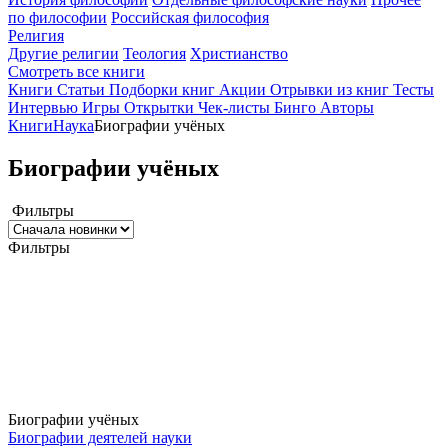
по философии
Российская философия
Религия
Другие религии
Теология
Христианство
Смотреть все книги
Книги
Статьи
Подборки книг
Акции
Отрывки из книг
Тесты
Интервью
Игры
Открытки
Чек-листы
Бинго
Авторы
Книги
Наука
Биографии учёных
Биографии учёных
Фильтры
Фильтры
Биографии учёных
Биографии деятелей науки