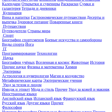
Календари
Открытки и сувениры
Раскраски
Сумки и
галантерея
Тетради и дневники
Кулинария
Вина и напитки
Гастрономические путешествия
Десерты и
выпечка
Здоровое питание
Поваренные книги
Путешествия
Путеводители
Страны мира
Спорт
Биографии спортсменов
Боевые искусства и самооборона
Виды спорта
Йога
IT
Программирование
Технологии
Наука
Биографии учёных
Вселенная и космос
Животные
История
Прочие науки
Физика и математика
Химия
Эзотерика
Астрология и нумерология
Магия и колдовство
Метафорические карты
Эзотерические учения
Уход за телом и лицом
Имидж и этикет
Мода и стиль
Прочее
Уход за кожей и макияж
Иностранные языки
Английский язык
Испанский язык
Французский язык
Русский язык
Другие языки
Прочее
Философия
История философии
Отдельные философские науки
Прочее