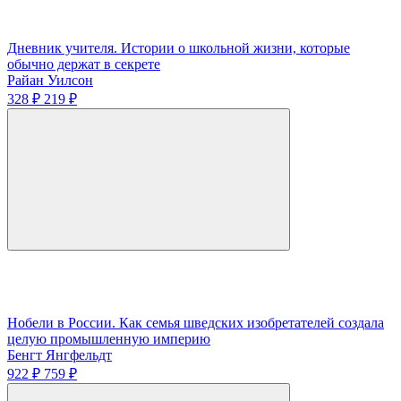
Дневник учителя. Истории о школьной жизни, которые
обычно держат в секрете
Райан Уилсон
328 ₽
219 ₽
Нобели в России. Как семья шведских изобретателей создала
целую промышленную империю
Бенгт Янгфельдт
922 ₽
759 ₽