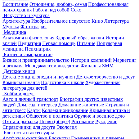
Воспитание
Отношения, любовь, семья
Профессиональная
психотерапия
Работа над собой
Секс
Искусство и культура
Архитектура
Изобразительное искусство
Кино
Литература
Музыка
Фотография
Медицина
Анатомия и физиология
Здоровый образ жизни
Истории
врачей
Педиатрия
Первая помощь
Питание
Популярная
медицина
Психиатрия
Бизнес и саморазвитие
Бизнес и предпринимательство
Истории компаний
Маркетинг
и реклама
Менеджмент и лидерство
Финансы
SMM
Детские книги
Детские энциклопедии и научпоп
Детское творчество и досуг
Комиксы и манга
Подготовка к школе
Художественная
литература для детей
Хобби и досуг
Авто и личный транспорт
Биографии других известных
людей
Дом, сад, интерьер
Домашние животные
Игрушки и
антистресс
Карты
Коллекционирование
Криминалистика и
детективы
Общество и политика
Оружие и военное дело
Охота и рыбалка
Право (общее)
Рисование
Рукоделие
Справочники для досуга
Экология
Блокноты и аксессуары
Артбуки и скетчбуки
Блокноты
Ежедневники и планеры