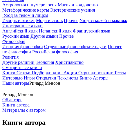
Астрология и нумерология
Магия и колдовство
Метафорические карты
Эзотерические учения
Уход за телом и лицом
Имидж и этикет
Мода и стиль
Прочее
Уход за кожей и макияж
Иностранные языки
Английский язык
Испанский язык
Французский язык
Русский язык
Другие языки
Прочее
Философия
История философии
Отдельные философские науки
Прочее
по философии
Российская философия
Религия
Другие религии
Теология
Христианство
Смотреть все книги
Книги
Статьи
Подборки книг
Акции
Отрывки из книг
Тесты
Интервью
Игры
Открытки
Чек-листы
Бинго
Авторы
Наши авторы
Ричард Мэнсон
Ричард Мэнсон
Об авторе
Книги автора
Материалы с автором
Книги автора