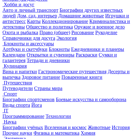
Хобби и досуг
Авто и личный транспорт
Биографии других известных
людей
Дом, сад, интерьер
Домашние животные
Игрушки и
антистресс
Карты
Коллекционирование
Криминалистика и
детективы
Общество и политика
Оружие и военное дело
Охота и рыбалка
Право (общее)
Рисование
Рукоделие
Справочники для досуга
Экология
Блокноты и аксессуары
Артбуки и скетчбуки
Блокноты
Ежедневники и планеры
Календари
Открытки и сувениры
Раскраски
Сумки и
галантерея
Тетради и дневники
Кулинария
Вина и напитки
Гастрономические путешествия
Десерты и
выпечка
Здоровое питание
Поваренные книги
Путешествия
Путеводители
Страны мира
Спорт
Биографии спортсменов
Боевые искусства и самооборона
Виды спорта
Йога
IT
Программирование
Технологии
Наука
Биографии учёных
Вселенная и космос
Животные
История
Прочие науки
Физика и математика
Химия
Эзотерика