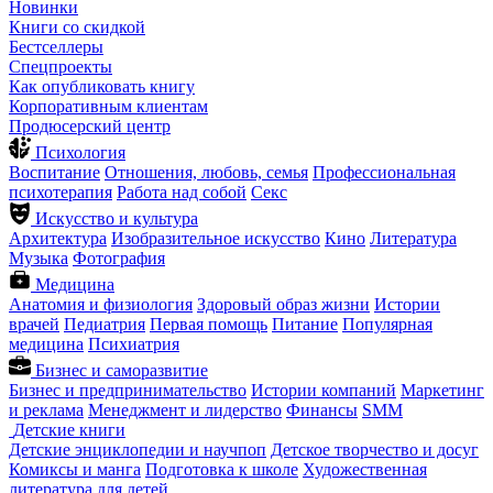
Новинки
Книги со скидкой
Бестселлеры
Спецпроекты
Как опубликовать книгу
Корпоративным клиентам
Продюсерский центр
Психология
Воспитание
Отношения, любовь, семья
Профессиональная
психотерапия
Работа над собой
Секс
Искусство и культура
Архитектура
Изобразительное искусство
Кино
Литература
Музыка
Фотография
Медицина
Анатомия и физиология
Здоровый образ жизни
Истории
врачей
Педиатрия
Первая помощь
Питание
Популярная
медицина
Психиатрия
Бизнес и саморазвитие
Бизнес и предпринимательство
Истории компаний
Маркетинг
и реклама
Менеджмент и лидерство
Финансы
SMM
Детские книги
Детские энциклопедии и научпоп
Детское творчество и досуг
Комиксы и манга
Подготовка к школе
Художественная
литература для детей