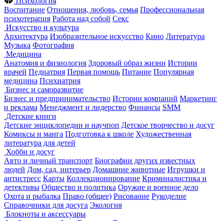
Психология
Воспитание
Отношения, любовь, семья
Профессиональная
психотерапия
Работа над собой
Секс
Искусство и культура
Архитектура
Изобразительное искусство
Кино
Литература
Музыка
Фотография
Медицина
Анатомия и физиология
Здоровый образ жизни
Истории
врачей
Педиатрия
Первая помощь
Питание
Популярная
медицина
Психиатрия
Бизнес и саморазвитие
Бизнес и предпринимательство
Истории компаний
Маркетинг
и реклама
Менеджмент и лидерство
Финансы
SMM
Детские книги
Детские энциклопедии и научпоп
Детское творчество и досуг
Комиксы и манга
Подготовка к школе
Художественная
литература для детей
Хобби и досуг
Авто и личный транспорт
Биографии других известных
людей
Дом, сад, интерьер
Домашние животные
Игрушки и
антистресс
Карты
Коллекционирование
Криминалистика и
детективы
Общество и политика
Оружие и военное дело
Охота и рыбалка
Право (общее)
Рисование
Рукоделие
Справочники для досуга
Экология
Блокноты и аксессуары