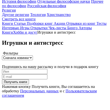
История философии
Отдельные философские науки
Прочее
по философии
Российская философия
Религия
Другие религии
Теология
Христианство
Смотреть все книги
Книги
Статьи
Подборки книг
Акции
Отрывки из книг
Тесты
Интервью
Игры
Открытки
Чек-листы
Бинго
Авторы
Книги
Хобби и досуг
Игрушки и антистресс
Игрушки и антистресс
Фильтры
Подпишись на нашу рассылку и получи в подарок книгу
Получить книги
Нажимая кнопку Получить книги, Вы соглашаетесь на
обработку
Персональных данных
и с
Пользовательским
соглашением