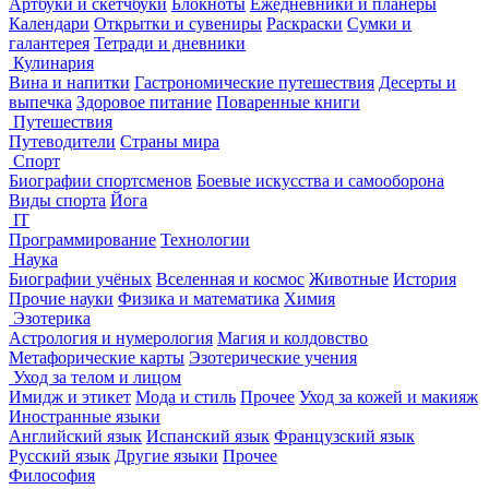
Артбуки и скетчбуки
Блокноты
Ежедневники и планеры
Календари
Открытки и сувениры
Раскраски
Сумки и
галантерея
Тетради и дневники
Кулинария
Вина и напитки
Гастрономические путешествия
Десерты и
выпечка
Здоровое питание
Поваренные книги
Путешествия
Путеводители
Страны мира
Спорт
Биографии спортсменов
Боевые искусства и самооборона
Виды спорта
Йога
IT
Программирование
Технологии
Наука
Биографии учёных
Вселенная и космос
Животные
История
Прочие науки
Физика и математика
Химия
Эзотерика
Астрология и нумерология
Магия и колдовство
Метафорические карты
Эзотерические учения
Уход за телом и лицом
Имидж и этикет
Мода и стиль
Прочее
Уход за кожей и макияж
Иностранные языки
Английский язык
Испанский язык
Французский язык
Русский язык
Другие языки
Прочее
Философия