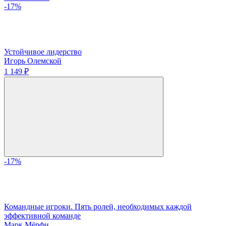
-17%
Устойчивое лидерство
Игорь Олемской
1 149 ₽
-17%
Командные игроки. Пять ролей, необходимых каждой
эффективной команде
Марк Мёрфи