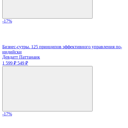
-17%
Бизнес-сутры. 125 принципов эффективного управления по-
индийски
Девдатт Паттанаик
1 599 ₽
549 ₽
-17%