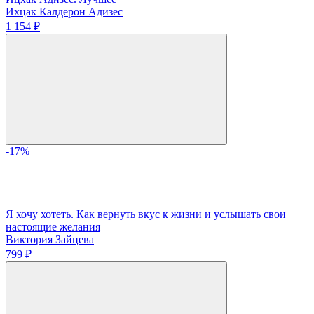
Ихцак Калдерон Адизес
1 154 ₽
-17%
Я хочу хотеть. Как вернуть вкус к жизни и услышать свои
настоящие желания
Виктория Зайцева
799 ₽