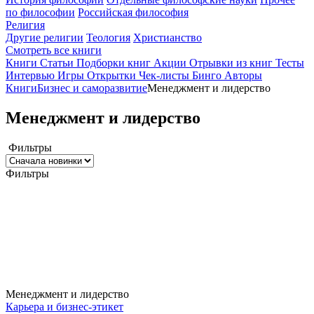
по философии
Российская философия
Религия
Другие религии
Теология
Христианство
Смотреть все книги
Книги
Статьи
Подборки книг
Акции
Отрывки из книг
Тесты
Интервью
Игры
Открытки
Чек-листы
Бинго
Авторы
Книги
Бизнес и саморазвитие
Менеджмент и лидерство
Менеджмент и лидерство
Фильтры
Фильтры
Менеджмент и лидерство
Карьера и бизнес-этикет