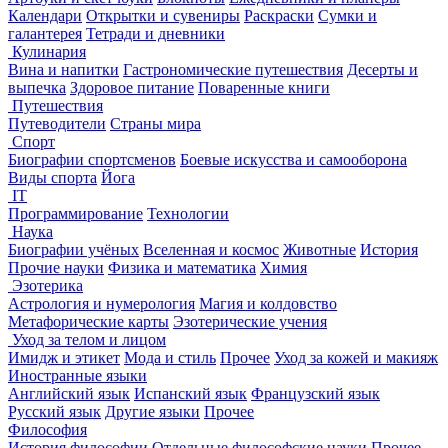
Календари
Открытки и сувениры
Раскраски
Сумки и
галантерея
Тетради и дневники
Кулинария
Вина и напитки
Гастрономические путешествия
Десерты и
выпечка
Здоровое питание
Поваренные книги
Путешествия
Путеводители
Страны мира
Спорт
Биографии спортсменов
Боевые искусства и самооборона
Виды спорта
Йога
IT
Программирование
Технологии
Наука
Биографии учёных
Вселенная и космос
Животные
История
Прочие науки
Физика и математика
Химия
Эзотерика
Астрология и нумерология
Магия и колдовство
Метафорические карты
Эзотерические учения
Уход за телом и лицом
Имидж и этикет
Мода и стиль
Прочее
Уход за кожей и макияж
Иностранные языки
Английский язык
Испанский язык
Французский язык
Русский язык
Другие языки
Прочее
Философия
История философии
Отдельные философские науки
Прочее