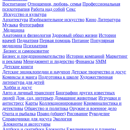
Воспитание
Отношения, любовь, семья
Профессиональная
психотерапия
Работа над собой
Секс
Искусство и культура
Архитектура
Изобразительное искусство
Кино
Литература
Музыка
Фотография
Медицина
Анатомия и физиология
Здоровый образ жизни
Истории
врачей
Педиатрия
Первая помощь
Питание
Популярная
медицина
Психиатрия
Бизнес и саморазвитие
Бизнес и предпринимательство
Истории компаний
Маркетинг
и реклама
Менеджмент и лидерство
Финансы
SMM
Детские книги
Детские энциклопедии и научпоп
Детское творчество и досуг
Комиксы и манга
Подготовка к школе
Художественная
литература для детей
Хобби и досуг
Авто и личный транспорт
Биографии других известных
людей
Дом, сад, интерьер
Домашние животные
Игрушки и
антистресс
Карты
Коллекционирование
Криминалистика и
детективы
Общество и политика
Оружие и военное дело
Охота и рыбалка
Право (общее)
Рисование
Рукоделие
Справочники для досуга
Экология
Блокноты и аксессуары
Артбуки и скетчбуки
Блокноты
Ежедневники и планеры