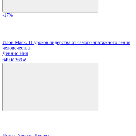
-17%
Илон Маск. 11 уроков лидерства от самого эпатажного гения
человечества
Деннис Нил
649 ₽
369 ₽
Ицхак Адизес. Лучшее