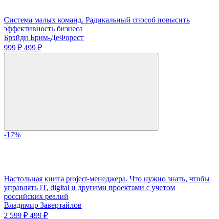
Система малых команд. Радикальный способ повысить
эффективность бизнеса
Брэйди Брим-ДеФорест
999 ₽
499 ₽
-17%
Настольная книга project-менеджера. Что нужно знать, чтобы
управлять IT, digital и другими проектами с учетом
российских реалий
Владимир Завертайлов
2 599 ₽
499 ₽