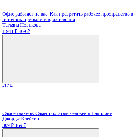
Офис работает на вас. Как превратить рабочее пространство в
источник прибыли и вдохновения
Татьяна Новикова
1 941 ₽
469 ₽
-17%
Самое главное. Самый богатый человек в Вавилоне
Джордж Клейсон
309 ₽
169 ₽