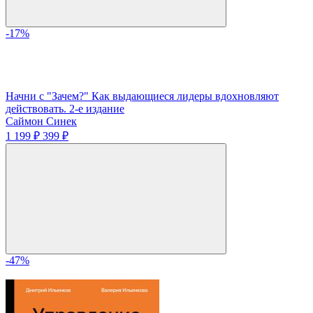
-17%
Начни с "Зачем?" Как выдающиеся лидеры вдохновляют
действовать. 2-е издание
Саймон Синек
1 199 ₽
399 ₽
-47%