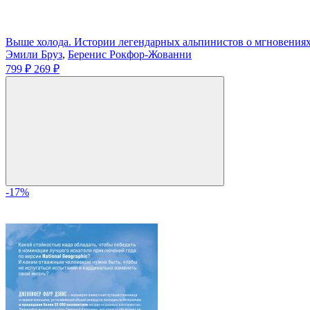
Выше холода. Истории легендарных альпинистов о мгновениях
Эмили Бруз
,
Беренис Рокфор-Жованни
799 ₽
269 ₽
-17%