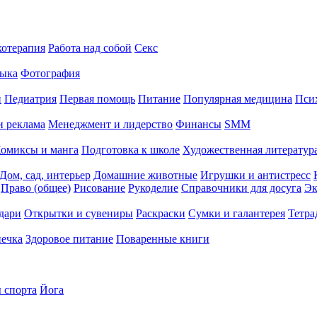
хотерапия
Работа над собой
Секс
ыка
Фотография
й
Педиатрия
Первая помощь
Питание
Популярная медицина
Пси
и реклама
Менеджмент и лидерство
Финансы
SMM
омиксы и манга
Подготовка к школе
Художественная литература
Дом, сад, интерьер
Домашние животные
Игрушки и антистресс
Право (общее)
Рисование
Рукоделие
Справочники для досуга
Эк
дари
Открытки и сувениры
Раскраски
Сумки и галантерея
Тетра
печка
Здоровое питание
Поваренные книги
 спорта
Йога