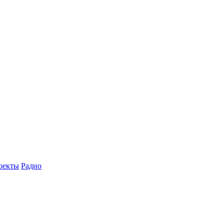
оекты
Радио