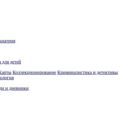
хиатрия
 для детей
Карты
Коллекционирование
Криминалистика и детективы
ология
ди и дневники