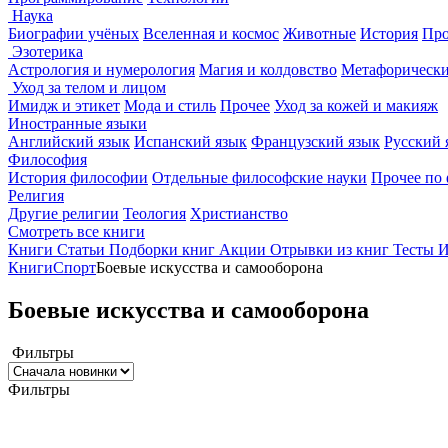
Наука
Биографии учёных
Вселенная и космос
Животные
История
Про
Эзотерика
Астрология и нумерология
Магия и колдовство
Метафорически
Уход за телом и лицом
Имидж и этикет
Мода и стиль
Прочее
Уход за кожей и макияж
Иностранные языки
Английский язык
Испанский язык
Французский язык
Русский 
Философия
История философии
Отдельные философские науки
Прочее по
Религия
Другие религии
Теология
Христианство
Смотреть все книги
Книги
Статьи
Подборки книг
Акции
Отрывки из книг
Тесты
И
Книги
Спорт
Боевые искусства и самооборона
Боевые искусства и самооборона
Фильтры
Фильтры