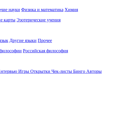
чие науки
Физика и математика
Химия
е карты
Эзотерические учения
язык
Другие языки
Прочее
 философии
Российская философия
нтервью
Игры
Открытки
Чек-листы
Бинго
Авторы