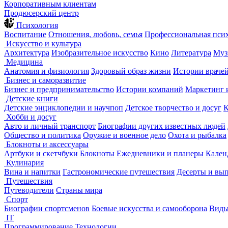
Корпоративным клиентам
Продюсерский центр
Психология
Воспитание
Отношения, любовь, семья
Профессиональная пси
Искусство и культура
Архитектура
Изобразительное искусство
Кино
Литература
Муз
Медицина
Анатомия и физиология
Здоровый образ жизни
Истории враче
Бизнес и саморазвитие
Бизнес и предпринимательство
Истории компаний
Маркетинг 
Детские книги
Детские энциклопедии и научпоп
Детское творчество и досуг
К
Хобби и досуг
Авто и личный транспорт
Биографии других известных людей
Общество и политика
Оружие и военное дело
Охота и рыбалка
Блокноты и аксессуары
Артбуки и скетчбуки
Блокноты
Ежедневники и планеры
Кален
Кулинария
Вина и напитки
Гастрономические путешествия
Десерты и вы
Путешествия
Путеводители
Страны мира
Спорт
Биографии спортсменов
Боевые искусства и самооборона
Виды
IT
Программирование
Технологии