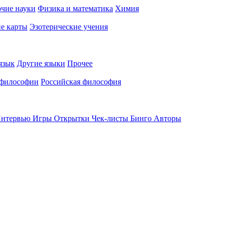
чие науки
Физика и математика
Химия
е карты
Эзотерические учения
язык
Другие языки
Прочее
 философии
Российская философия
нтервью
Игры
Открытки
Чек-листы
Бинго
Авторы