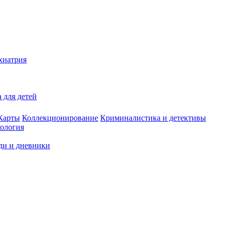
хиатрия
 для детей
Карты
Коллекционирование
Криминалистика и детективы
ология
ди и дневники