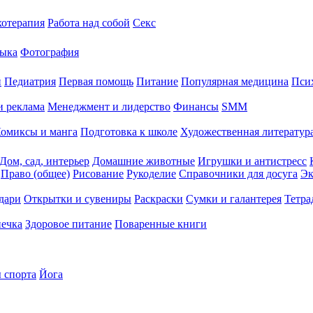
хотерапия
Работа над собой
Секс
ыка
Фотография
й
Педиатрия
Первая помощь
Питание
Популярная медицина
Пси
и реклама
Менеджмент и лидерство
Финансы
SMM
омиксы и манга
Подготовка к школе
Художественная литература
Дом, сад, интерьер
Домашние животные
Игрушки и антистресс
Право (общее)
Рисование
Рукоделие
Справочники для досуга
Эк
дари
Открытки и сувениры
Раскраски
Сумки и галантерея
Тетра
печка
Здоровое питание
Поваренные книги
 спорта
Йога