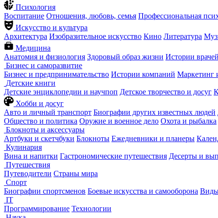
Психология
Воспитание
Отношения, любовь, семья
Профессиональная пси
Искусство и культура
Архитектура
Изобразительное искусство
Кино
Литература
Муз
Медицина
Анатомия и физиология
Здоровый образ жизни
Истории враче
Бизнес и саморазвитие
Бизнес и предпринимательство
Истории компаний
Маркетинг 
Детские книги
Детские энциклопедии и научпоп
Детское творчество и досуг
К
Хобби и досуг
Авто и личный транспорт
Биографии других известных людей
Общество и политика
Оружие и военное дело
Охота и рыбалка
Блокноты и аксессуары
Артбуки и скетчбуки
Блокноты
Ежедневники и планеры
Кален
Кулинария
Вина и напитки
Гастрономические путешествия
Десерты и вы
Путешествия
Путеводители
Страны мира
Спорт
Биографии спортсменов
Боевые искусства и самооборона
Виды
IT
Программирование
Технологии
Наука