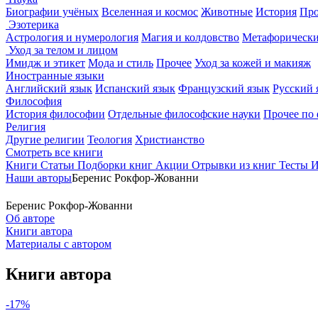
Биографии учёных
Вселенная и космос
Животные
История
Про
Эзотерика
Астрология и нумерология
Магия и колдовство
Метафорически
Уход за телом и лицом
Имидж и этикет
Мода и стиль
Прочее
Уход за кожей и макияж
Иностранные языки
Английский язык
Испанский язык
Французский язык
Русский 
Философия
История философии
Отдельные философские науки
Прочее по
Религия
Другие религии
Теология
Христианство
Смотреть все книги
Книги
Статьи
Подборки книг
Акции
Отрывки из книг
Тесты
И
Наши авторы
Беренис Рокфор-Жованни
Беренис Рокфор-Жованни
Об авторе
Книги автора
Материалы с автором
Книги автора
-17%