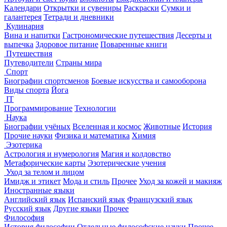
Календари
Открытки и сувениры
Раскраски
Сумки и
галантерея
Тетради и дневники
Кулинария
Вина и напитки
Гастрономические путешествия
Десерты и
выпечка
Здоровое питание
Поваренные книги
Путешествия
Путеводители
Страны мира
Спорт
Биографии спортсменов
Боевые искусства и самооборона
Виды спорта
Йога
IT
Программирование
Технологии
Наука
Биографии учёных
Вселенная и космос
Животные
История
Прочие науки
Физика и математика
Химия
Эзотерика
Астрология и нумерология
Магия и колдовство
Метафорические карты
Эзотерические учения
Уход за телом и лицом
Имидж и этикет
Мода и стиль
Прочее
Уход за кожей и макияж
Иностранные языки
Английский язык
Испанский язык
Французский язык
Русский язык
Другие языки
Прочее
Философия
История философии
Отдельные философские науки
Прочее