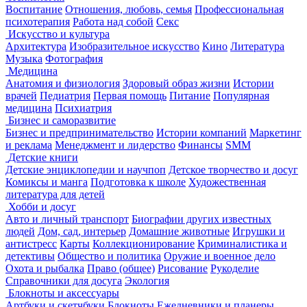
Воспитание
Отношения, любовь, семья
Профессиональная
психотерапия
Работа над собой
Секс
Искусство и культура
Архитектура
Изобразительное искусство
Кино
Литература
Музыка
Фотография
Медицина
Анатомия и физиология
Здоровый образ жизни
Истории
врачей
Педиатрия
Первая помощь
Питание
Популярная
медицина
Психиатрия
Бизнес и саморазвитие
Бизнес и предпринимательство
Истории компаний
Маркетинг
и реклама
Менеджмент и лидерство
Финансы
SMM
Детские книги
Детские энциклопедии и научпоп
Детское творчество и досуг
Комиксы и манга
Подготовка к школе
Художественная
литература для детей
Хобби и досуг
Авто и личный транспорт
Биографии других известных
людей
Дом, сад, интерьер
Домашние животные
Игрушки и
антистресс
Карты
Коллекционирование
Криминалистика и
детективы
Общество и политика
Оружие и военное дело
Охота и рыбалка
Право (общее)
Рисование
Рукоделие
Справочники для досуга
Экология
Блокноты и аксессуары
Артбуки и скетчбуки
Блокноты
Ежедневники и планеры