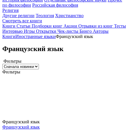
по философии
Российская философия
Религия
Другие религии
Теология
Христианство
Смотреть все книги
Книги
Статьи
Подборки книг
Акции
Отрывки из книг
Тесты
Интервью
Игры
Открытки
Чек-листы
Бинго
Авторы
Книги
Иностранные языки
Французский язык
Французский язык
Фильтры
Фильтры
Французский язык
Французский язык