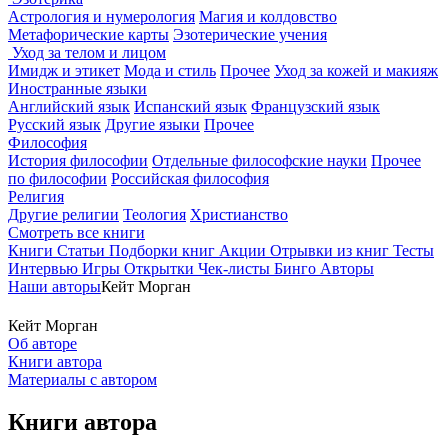
Астрология и нумерология
Магия и колдовство
Метафорические карты
Эзотерические учения
Уход за телом и лицом
Имидж и этикет
Мода и стиль
Прочее
Уход за кожей и макияж
Иностранные языки
Английский язык
Испанский язык
Французский язык
Русский язык
Другие языки
Прочее
Философия
История философии
Отдельные философские науки
Прочее
по философии
Российская философия
Религия
Другие религии
Теология
Христианство
Смотреть все книги
Книги
Статьи
Подборки книг
Акции
Отрывки из книг
Тесты
Интервью
Игры
Открытки
Чек-листы
Бинго
Авторы
Наши авторы
Кейт Морган
Кейт Морган
Об авторе
Книги автора
Материалы с автором
Книги автора