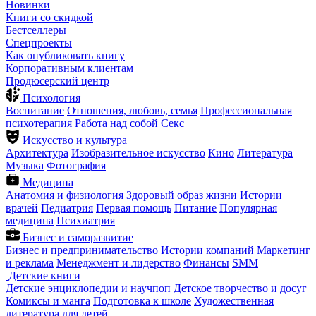
Новинки
Книги со скидкой
Бестселлеры
Спецпроекты
Как опубликовать книгу
Корпоративным клиентам
Продюсерский центр
Психология
Воспитание
Отношения, любовь, семья
Профессиональная
психотерапия
Работа над собой
Секс
Искусство и культура
Архитектура
Изобразительное искусство
Кино
Литература
Музыка
Фотография
Медицина
Анатомия и физиология
Здоровый образ жизни
Истории
врачей
Педиатрия
Первая помощь
Питание
Популярная
медицина
Психиатрия
Бизнес и саморазвитие
Бизнес и предпринимательство
Истории компаний
Маркетинг
и реклама
Менеджмент и лидерство
Финансы
SMM
Детские книги
Детские энциклопедии и научпоп
Детское творчество и досуг
Комиксы и манга
Подготовка к школе
Художественная
литература для детей