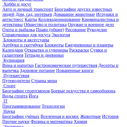
Хобби и досуг
Авто и личный транспорт
Биографии других известных
людей
Дом, сад, интерьер
Домашние животные
Игрушки и
антистресс
Карты
Коллекционирование
Криминалистика и
детективы
Общество и политика
Оружие и военное дело
Охота и рыбалка
Право (общее)
Рисование
Рукоделие
Справочники для досуга
Экология
Блокноты и аксессуары
Артбуки и скетчбуки
Блокноты
Ежедневники и планеры
Календари
Открытки и сувениры
Раскраски
Сумки и
галантерея
Тетради и дневники
Кулинария
Вина и напитки
Гастрономические путешествия
Десерты и
выпечка
Здоровое питание
Поваренные книги
Путешествия
Путеводители
Страны мира
Спорт
Биографии спортсменов
Боевые искусства и самооборона
Виды спорта
Йога
IT
Программирование
Технологии
Наука
Биографии учёных
Вселенная и космос
Животные
История
Прочие науки
Физика и математика
Химия
Эзотерика