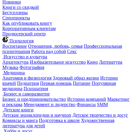
Новинки
Книги со скидкой
Бестселлеры
Спецпроекты
Как опубликовать книгу
Корпоративным клиентам
Продюсерский центр
Психология
Воспитание
Отношения, любовь, семья
Профессиональная
психотерапия
Работа над собой
Секс
Искусство и культура
Архитектура
Изобразительное искусство
Кино
Литература
Музыка
Фотография
Медицина
Анатомия и физиология
Здоровый образ жизни
Истории
врачей
Педиатрия
Первая помощь
Питание
Популярная
медицина
Психиатрия
Бизнес и саморазвитие
Бизнес и предпринимательство
Истории компаний
Маркетинг
и реклама
Менеджмент и лидерство
Финансы
SMM
Детские книги
Детские энциклопедии и научпоп
Детское творчество и досуг
Комиксы и манга
Подготовка к школе
Художественная
литература для детей
Хобби и досуг