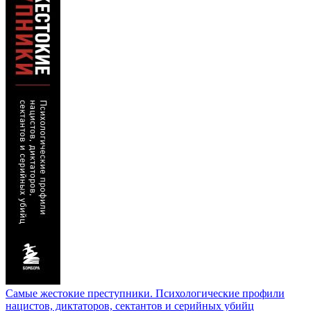
Самые жестокие преступники. Психологические профили
нацистов, диктаторов, сектантов и серийных убийц