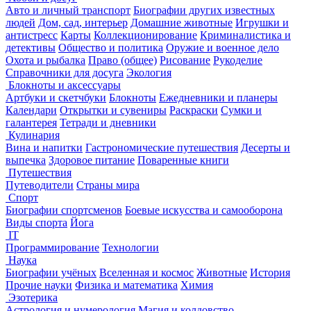
Авто и личный транспорт
Биографии других известных
людей
Дом, сад, интерьер
Домашние животные
Игрушки и
антистресс
Карты
Коллекционирование
Криминалистика и
детективы
Общество и политика
Оружие и военное дело
Охота и рыбалка
Право (общее)
Рисование
Рукоделие
Справочники для досуга
Экология
Блокноты и аксессуары
Артбуки и скетчбуки
Блокноты
Ежедневники и планеры
Календари
Открытки и сувениры
Раскраски
Сумки и
галантерея
Тетради и дневники
Кулинария
Вина и напитки
Гастрономические путешествия
Десерты и
выпечка
Здоровое питание
Поваренные книги
Путешествия
Путеводители
Страны мира
Спорт
Биографии спортсменов
Боевые искусства и самооборона
Виды спорта
Йога
IT
Программирование
Технологии
Наука
Биографии учёных
Вселенная и космос
Животные
История
Прочие науки
Физика и математика
Химия
Эзотерика
Астрология и нумерология
Магия и колдовство