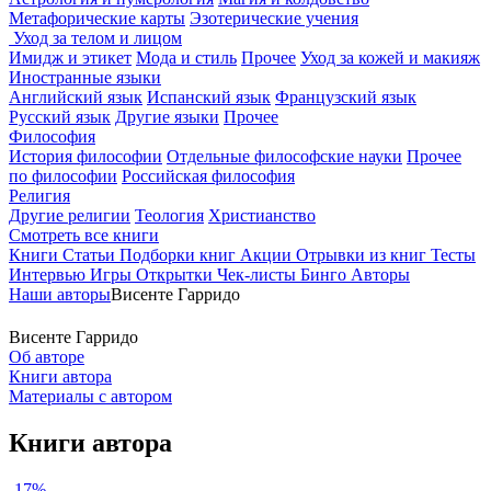
Метафорические карты
Эзотерические учения
Уход за телом и лицом
Имидж и этикет
Мода и стиль
Прочее
Уход за кожей и макияж
Иностранные языки
Английский язык
Испанский язык
Французский язык
Русский язык
Другие языки
Прочее
Философия
История философии
Отдельные философские науки
Прочее
по философии
Российская философия
Религия
Другие религии
Теология
Христианство
Смотреть все книги
Книги
Статьи
Подборки книг
Акции
Отрывки из книг
Тесты
Интервью
Игры
Открытки
Чек-листы
Бинго
Авторы
Наши авторы
Висенте Гарридо
Висенте Гарридо
Об авторе
Книги автора
Материалы с автором
Книги автора
-17%