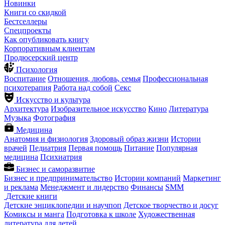
Новинки
Книги со скидкой
Бестселлеры
Спецпроекты
Как опубликовать книгу
Корпоративным клиентам
Продюсерский центр
Психология
Воспитание
Отношения, любовь, семья
Профессиональная
психотерапия
Работа над собой
Секс
Искусство и культура
Архитектура
Изобразительное искусство
Кино
Литература
Музыка
Фотография
Медицина
Анатомия и физиология
Здоровый образ жизни
Истории
врачей
Педиатрия
Первая помощь
Питание
Популярная
медицина
Психиатрия
Бизнес и саморазвитие
Бизнес и предпринимательство
Истории компаний
Маркетинг
и реклама
Менеджмент и лидерство
Финансы
SMM
Детские книги
Детские энциклопедии и научпоп
Детское творчество и досуг
Комиксы и манга
Подготовка к школе
Художественная
литература для детей