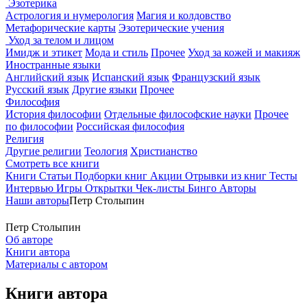
Эзотерика
Астрология и нумерология
Магия и колдовство
Метафорические карты
Эзотерические учения
Уход за телом и лицом
Имидж и этикет
Мода и стиль
Прочее
Уход за кожей и макияж
Иностранные языки
Английский язык
Испанский язык
Французский язык
Русский язык
Другие языки
Прочее
Философия
История философии
Отдельные философские науки
Прочее
по философии
Российская философия
Религия
Другие религии
Теология
Христианство
Смотреть все книги
Книги
Статьи
Подборки книг
Акции
Отрывки из книг
Тесты
Интервью
Игры
Открытки
Чек-листы
Бинго
Авторы
Наши авторы
Петр Столыпин
Петр Столыпин
Об авторе
Книги автора
Материалы с автором
Книги автора