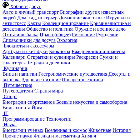
Хобби и досуг
Авто и личный транспорт
Биографии других известных
людей
Дом, сад, интерьер
Домашние животные
Игрушки и
антистресс
Карты
Коллекционирование
Криминалистика и
детективы
Общество и политика
Оружие и военное дело
Охота и рыбалка
Право (общее)
Рисование
Рукоделие
Справочники для досуга
Экология
Блокноты и аксессуары
Артбуки и скетчбуки
Блокноты
Ежедневники и планеры
Календари
Открытки и сувениры
Раскраски
Сумки и
галантерея
Тетради и дневники
Кулинария
Вина и напитки
Гастрономические путешествия
Десерты и
выпечка
Здоровое питание
Поваренные книги
Путешествия
Путеводители
Страны мира
Спорт
Биографии спортсменов
Боевые искусства и самооборона
Виды спорта
Йога
IT
Программирование
Технологии
Наука
Биографии учёных
Вселенная и космос
Животные
История
Прочие науки
Физика и математика
Химия