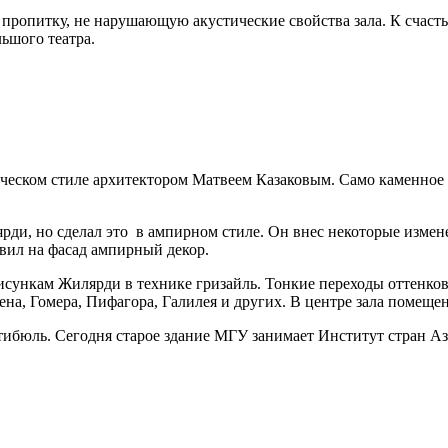
пропитку, не нарушающую акустические свойства зала. К счасть
ьшого театра.
ческом стиле архитектором Матвеем Казаковым. Само каменное з
рди, но сделал это
в ампирном стиле. Он внес некоторые измен
авил на фасад ампирный декор.
рисункам Жилярди в технике гризайль. Тонкие переходы оттенк
ена, Гомера, Пифагора, Галилея и других. В центре зала помещ
тибюль. Сегодня старое здание МГУ занимает Институт стран А