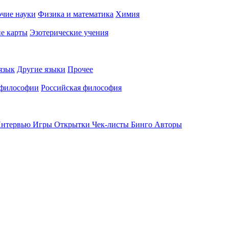
чие науки
Физика и математика
Химия
е карты
Эзотерические учения
язык
Другие языки
Прочее
 философии
Российская философия
нтервью
Игры
Открытки
Чек-листы
Бинго
Авторы