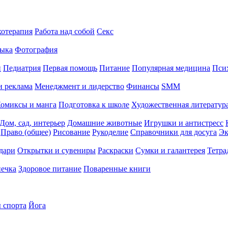
хотерапия
Работа над собой
Секс
ыка
Фотография
й
Педиатрия
Первая помощь
Питание
Популярная медицина
Пси
и реклама
Менеджмент и лидерство
Финансы
SMM
омиксы и манга
Подготовка к школе
Художественная литература
Дом, сад, интерьер
Домашние животные
Игрушки и антистресс
Право (общее)
Рисование
Рукоделие
Справочники для досуга
Эк
дари
Открытки и сувениры
Раскраски
Сумки и галантерея
Тетра
печка
Здоровое питание
Поваренные книги
 спорта
Йога