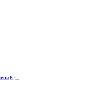
оекты
Радио