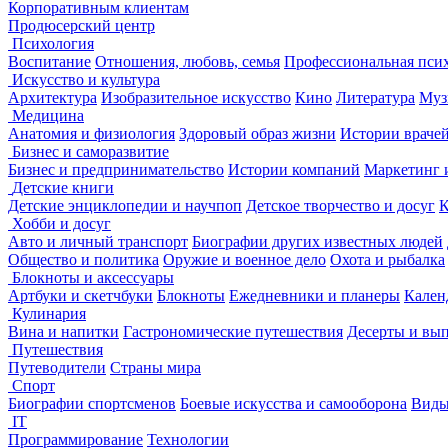
Корпоративным клиентам
Продюсерский центр
Психология
Воспитание
Отношения, любовь, семья
Профессиональная пси
Искусство и культура
Архитектура
Изобразительное искусство
Кино
Литература
Муз
Медицина
Анатомия и физиология
Здоровый образ жизни
Истории враче
Бизнес и саморазвитие
Бизнес и предпринимательство
Истории компаний
Маркетинг 
Детские книги
Детские энциклопедии и научпоп
Детское творчество и досуг
К
Хобби и досуг
Авто и личный транспорт
Биографии других известных людей
Общество и политика
Оружие и военное дело
Охота и рыбалка
Блокноты и аксессуары
Артбуки и скетчбуки
Блокноты
Ежедневники и планеры
Кален
Кулинария
Вина и напитки
Гастрономические путешествия
Десерты и вы
Путешествия
Путеводители
Страны мира
Спорт
Биографии спортсменов
Боевые искусства и самооборона
Виды
IT
Программирование
Технологии