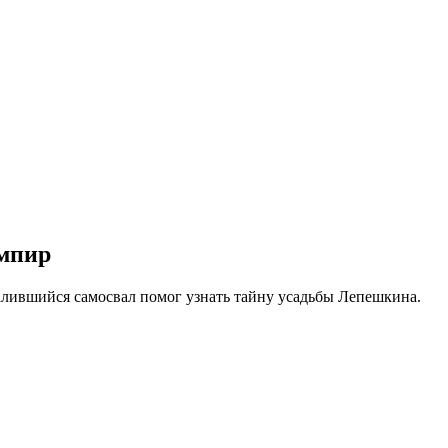
ампир
валившийся самосвал помог узнать тайну усадьбы Лепешкина.