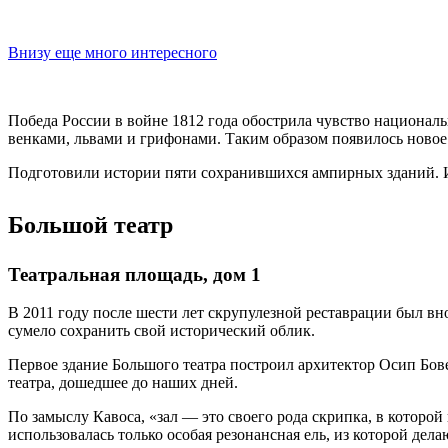
Внизу еще много интересного
Победа России в войне 1812 года обострила чувство националь
венками, львами и грифонами. Таким образом появилось новое
Подготовили истории пяти сохранившихся ампирных зданий. И
Большой театр
Театральная площадь, дом 1
В 2011 году после шести лет скрупулезной реставрации был в
сумело сохранить свой исторический облик.
Первое здание Большого театра построил архитектор Осип Бове 
театра, дошедшее до наших дней.
По замыслу Кавоса, «зал — это своего рода скрипка, в которо
использовалась только особая резонансная ель, из которой де