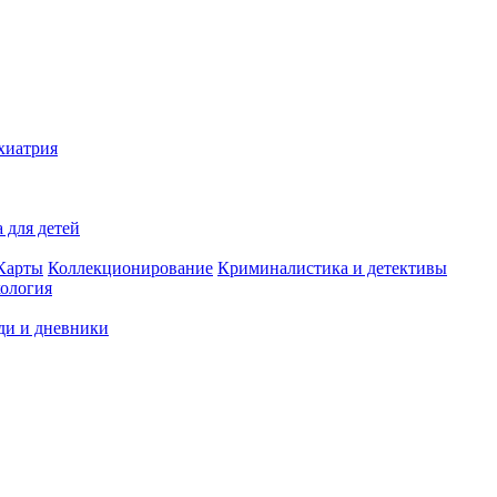
хиатрия
 для детей
Карты
Коллекционирование
Криминалистика и детективы
ология
ди и дневники