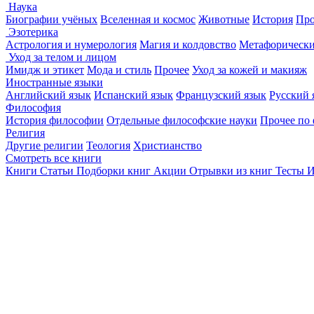
Наука
Биографии учёных
Вселенная и космос
Животные
История
Про
Эзотерика
Астрология и нумерология
Магия и колдовство
Метафорически
Уход за телом и лицом
Имидж и этикет
Мода и стиль
Прочее
Уход за кожей и макияж
Иностранные языки
Английский язык
Испанский язык
Французский язык
Русский 
Философия
История философии
Отдельные философские науки
Прочее по
Религия
Другие религии
Теология
Христианство
Смотреть все книги
Книги
Статьи
Подборки книг
Акции
Отрывки из книг
Тесты
И