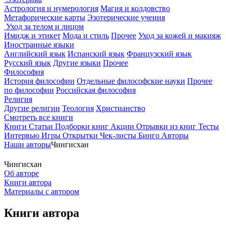
Астрология и нумерология
Магия и колдовство
Метафорические карты
Эзотерические учения
Уход за телом и лицом
Имидж и этикет
Мода и стиль
Прочее
Уход за кожей и макияж
Иностранные языки
Английский язык
Испанский язык
Французский язык
Русский язык
Другие языки
Прочее
Философия
История философии
Отдельные философские науки
Прочее
по философии
Российская философия
Религия
Другие религии
Теология
Христианство
Смотреть все книги
Книги
Статьи
Подборки книг
Акции
Отрывки из книг
Тесты
Интервью
Игры
Открытки
Чек-листы
Бинго
Авторы
Наши авторы
Чингисхан
Чингисхан
Об авторе
Книги автора
Материалы с автором
Книги автора