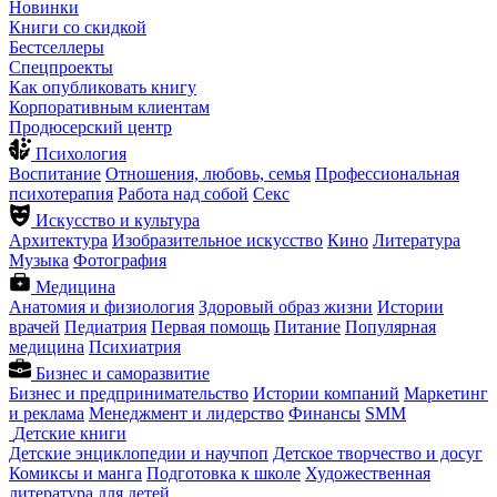
Новинки
Книги со скидкой
Бестселлеры
Спецпроекты
Как опубликовать книгу
Корпоративным клиентам
Продюсерский центр
Психология
Воспитание
Отношения, любовь, семья
Профессиональная
психотерапия
Работа над собой
Секс
Искусство и культура
Архитектура
Изобразительное искусство
Кино
Литература
Музыка
Фотография
Медицина
Анатомия и физиология
Здоровый образ жизни
Истории
врачей
Педиатрия
Первая помощь
Питание
Популярная
медицина
Психиатрия
Бизнес и саморазвитие
Бизнес и предпринимательство
Истории компаний
Маркетинг
и реклама
Менеджмент и лидерство
Финансы
SMM
Детские книги
Детские энциклопедии и научпоп
Детское творчество и досуг
Комиксы и манга
Подготовка к школе
Художественная
литература для детей