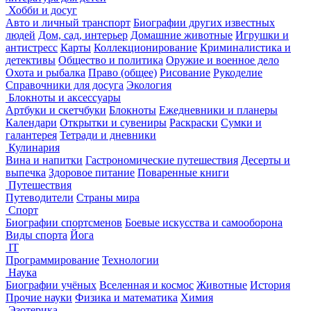
Хобби и досуг
Авто и личный транспорт
Биографии других известных
людей
Дом, сад, интерьер
Домашние животные
Игрушки и
антистресс
Карты
Коллекционирование
Криминалистика и
детективы
Общество и политика
Оружие и военное дело
Охота и рыбалка
Право (общее)
Рисование
Рукоделие
Справочники для досуга
Экология
Блокноты и аксессуары
Артбуки и скетчбуки
Блокноты
Ежедневники и планеры
Календари
Открытки и сувениры
Раскраски
Сумки и
галантерея
Тетради и дневники
Кулинария
Вина и напитки
Гастрономические путешествия
Десерты и
выпечка
Здоровое питание
Поваренные книги
Путешествия
Путеводители
Страны мира
Спорт
Биографии спортсменов
Боевые искусства и самооборона
Виды спорта
Йога
IT
Программирование
Технологии
Наука
Биографии учёных
Вселенная и космос
Животные
История
Прочие науки
Физика и математика
Химия
Эзотерика