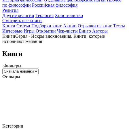
по философии
Российская философия
Религия
Другие религии
Теология
Христианство
Смотреть все книги
Книги
Статьи
Подборки книг
Акции
Отрывки из книг
Тесты
Интервью
Игры
Открытки
Чек-листы
Бинго
Авторы
Книги
Серия - Искры вдохновения. Книги, которые
исполняют желания
Книги
Фильтры
Фильтры
Категории