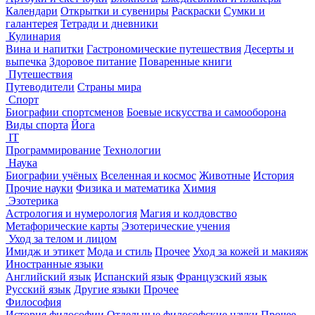
Календари
Открытки и сувениры
Раскраски
Сумки и
галантерея
Тетради и дневники
Кулинария
Вина и напитки
Гастрономические путешествия
Десерты и
выпечка
Здоровое питание
Поваренные книги
Путешествия
Путеводители
Страны мира
Спорт
Биографии спортсменов
Боевые искусства и самооборона
Виды спорта
Йога
IT
Программирование
Технологии
Наука
Биографии учёных
Вселенная и космос
Животные
История
Прочие науки
Физика и математика
Химия
Эзотерика
Астрология и нумерология
Магия и колдовство
Метафорические карты
Эзотерические учения
Уход за телом и лицом
Имидж и этикет
Мода и стиль
Прочее
Уход за кожей и макияж
Иностранные языки
Английский язык
Испанский язык
Французский язык
Русский язык
Другие языки
Прочее
Философия
История философии
Отдельные философские науки
Прочее