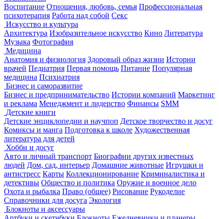
Воспитание
Отношения, любовь, семья
Профессиональная
психотерапия
Работа над собой
Секс
Искусство и культура
Архитектура
Изобразительное искусство
Кино
Литература
Музыка
Фотография
Медицина
Анатомия и физиология
Здоровый образ жизни
Истории
врачей
Педиатрия
Первая помощь
Питание
Популярная
медицина
Психиатрия
Бизнес и саморазвитие
Бизнес и предпринимательство
Истории компаний
Маркетинг
и реклама
Менеджмент и лидерство
Финансы
SMM
Детские книги
Детские энциклопедии и научпоп
Детское творчество и досуг
Комиксы и манга
Подготовка к школе
Художественная
литература для детей
Хобби и досуг
Авто и личный транспорт
Биографии других известных
людей
Дом, сад, интерьер
Домашние животные
Игрушки и
антистресс
Карты
Коллекционирование
Криминалистика и
детективы
Общество и политика
Оружие и военное дело
Охота и рыбалка
Право (общее)
Рисование
Рукоделие
Справочники для досуга
Экология
Блокноты и аксессуары
Артбуки и скетчбуки
Блокноты
Ежедневники и планеры