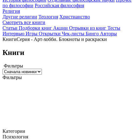
по философии
Российская философия
Религия
Другие религии
Теология
Христианство
Смотреть все книги
Статьи
Подборки книг
Акции
Отрывки из книг
Тесты
Интервью
Игры
Открытки
Чек-листы
Бинго
Авторы
Книги
Серия - Арт-хобби. Блокноты и раскраски
Книги
Фильтры
Фильтры
Категории
Психология