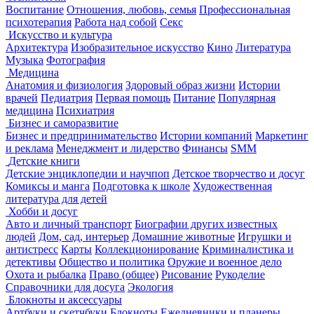
Воспитание
Отношения, любовь, семья
Профессиональная
психотерапия
Работа над собой
Секс
Искусство и культура
Архитектура
Изобразительное искусство
Кино
Литература
Музыка
Фотография
Медицина
Анатомия и физиология
Здоровый образ жизни
Истории
врачей
Педиатрия
Первая помощь
Питание
Популярная
медицина
Психиатрия
Бизнес и саморазвитие
Бизнес и предпринимательство
Истории компаний
Маркетинг
и реклама
Менеджмент и лидерство
Финансы
SMM
Детские книги
Детские энциклопедии и научпоп
Детское творчество и досуг
Комиксы и манга
Подготовка к школе
Художественная
литература для детей
Хобби и досуг
Авто и личный транспорт
Биографии других известных
людей
Дом, сад, интерьер
Домашние животные
Игрушки и
антистресс
Карты
Коллекционирование
Криминалистика и
детективы
Общество и политика
Оружие и военное дело
Охота и рыбалка
Право (общее)
Рисование
Рукоделие
Справочники для досуга
Экология
Блокноты и аксессуары
Артбуки и скетчбуки
Блокноты
Ежедневники и планеры