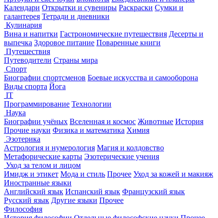
Календари
Открытки и сувениры
Раскраски
Сумки и
галантерея
Тетради и дневники
Кулинария
Вина и напитки
Гастрономические путешествия
Десерты и
выпечка
Здоровое питание
Поваренные книги
Путешествия
Путеводители
Страны мира
Спорт
Биографии спортсменов
Боевые искусства и самооборона
Виды спорта
Йога
IT
Программирование
Технологии
Наука
Биографии учёных
Вселенная и космос
Животные
История
Прочие науки
Физика и математика
Химия
Эзотерика
Астрология и нумерология
Магия и колдовство
Метафорические карты
Эзотерические учения
Уход за телом и лицом
Имидж и этикет
Мода и стиль
Прочее
Уход за кожей и макияж
Иностранные языки
Английский язык
Испанский язык
Французский язык
Русский язык
Другие языки
Прочее
Философия
История философии
Отдельные философские науки
Прочее