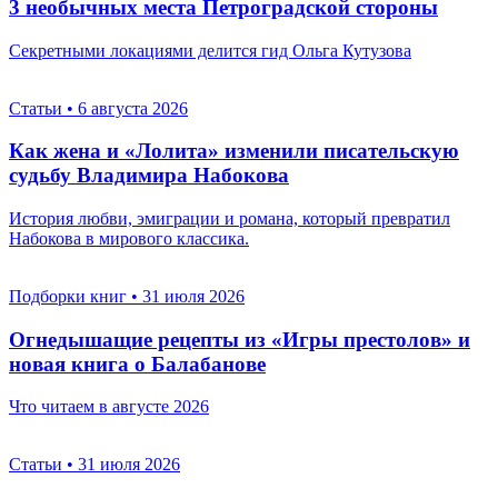
3 необычных места Петроградской стороны
Секретными локациями делится гид Ольга Кутузова
Статьи
•
6 августа 2026
Как жена и «Лолита» изменили писательскую
судьбу Владимира Набокова
История любви, эмиграции и романа, который превратил
Набокова в мирового классика.
Подборки книг
•
31 июля 2026
Огнедышащие рецепты из «Игры престолов» и
новая книга о Балабанове
Что читаем в августе 2026
Статьи
•
31 июля 2026