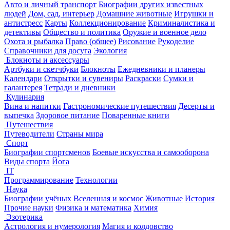
Авто и личный транспорт
Биографии других известных
людей
Дом, сад, интерьер
Домашние животные
Игрушки и
антистресс
Карты
Коллекционирование
Криминалистика и
детективы
Общество и политика
Оружие и военное дело
Охота и рыбалка
Право (общее)
Рисование
Рукоделие
Справочники для досуга
Экология
Блокноты и аксессуары
Артбуки и скетчбуки
Блокноты
Ежедневники и планеры
Календари
Открытки и сувениры
Раскраски
Сумки и
галантерея
Тетради и дневники
Кулинария
Вина и напитки
Гастрономические путешествия
Десерты и
выпечка
Здоровое питание
Поваренные книги
Путешествия
Путеводители
Страны мира
Спорт
Биографии спортсменов
Боевые искусства и самооборона
Виды спорта
Йога
IT
Программирование
Технологии
Наука
Биографии учёных
Вселенная и космос
Животные
История
Прочие науки
Физика и математика
Химия
Эзотерика
Астрология и нумерология
Магия и колдовство