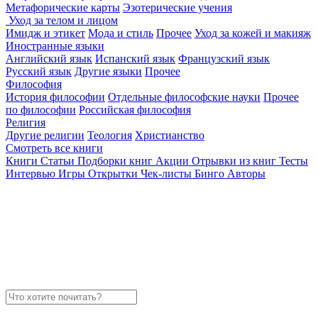
Метафорические карты
Эзотерические учения
Уход за телом и лицом
Имидж и этикет
Мода и стиль
Прочее
Уход за кожей и макияж
Иностранные языки
Английский язык
Испанский язык
Французский язык
Русский язык
Другие языки
Прочее
Философия
История философии
Отдельные философские науки
Прочее
по философии
Российская философия
Религия
Другие религии
Теология
Христианство
Смотреть все книги
Книги
Статьи
Подборки книг
Акции
Отрывки из книг
Тесты
Интервью
Игры
Открытки
Чек-листы
Бинго
Авторы