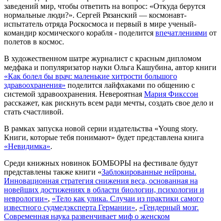
заведений мир, чтобы ответить на вопрос: «Откуда берутся
нормальные люди?». Сергей Рязанский — космонавт-
испытатель отряда Роскосмоса и первый в мире ученый-
командир космического корабля - поделится
впечатлениями
от
полетов в космос.
В художественном шатре журналист с красным дипломом
медфака и популяризатор науки Ольга Кашубина, автор книги
«Как болел бы врач: маленькие хитрости большого
здравоохранения»
поделится лайфхаками по общению с
системой здравоохранения. Невероятная
Мария Фикссон
расскажет, как рискнуть всем ради мечты, создать свое дело и
стать счастливой.
В рамках запуска новой серии издательства «Young story.
Книги, которые тебя понимают» будет представлена книга
«Невидимка»
.
Среди книжных новинок БОМБОРЫ на фестивале будут
представлены также книги «
Заблокированные нейроны.
Инновационная стратегия снижения веса, основанная на
новейших достижениях в области биологии, психологии и
неврологии»
,
«Тело как улика. Случаи из практики самого
известного судмедэксперта Германии»
,
«Гендерный мозг.
Современная наука развенчивает миф о женском