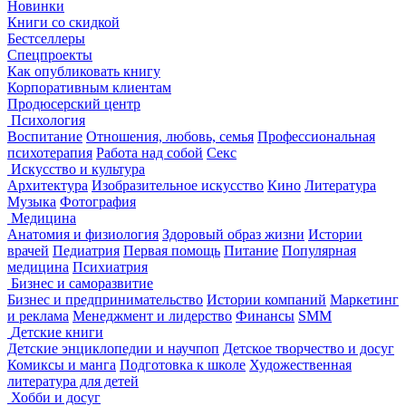
Новинки
Книги со скидкой
Бестселлеры
Спецпроекты
Как опубликовать книгу
Корпоративным клиентам
Продюсерский центр
Психология
Воспитание
Отношения, любовь, семья
Профессиональная
психотерапия
Работа над собой
Секс
Искусство и культура
Архитектура
Изобразительное искусство
Кино
Литература
Музыка
Фотография
Медицина
Анатомия и физиология
Здоровый образ жизни
Истории
врачей
Педиатрия
Первая помощь
Питание
Популярная
медицина
Психиатрия
Бизнес и саморазвитие
Бизнес и предпринимательство
Истории компаний
Маркетинг
и реклама
Менеджмент и лидерство
Финансы
SMM
Детские книги
Детские энциклопедии и научпоп
Детское творчество и досуг
Комиксы и манга
Подготовка к школе
Художественная
литература для детей
Хобби и досуг