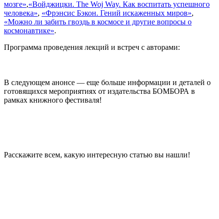
мозге»
,
«Войджицки. The Woj Way. Как воспитать успешного
человека»
,
«Фрэнсис Бэкон. Гений искаженных миров»
,
«Можно ли забить гвоздь в космосе и другие вопросы о
космонавтике»
.
Программа проведения лекций и встреч с авторами:
В следующем анонсе — еще больше информации и деталей о
готовящихся мероприятиях от издательства БОМБОРА в
рамках книжного фестиваля!
Расскажите всем, какую интересную статью вы нашли!