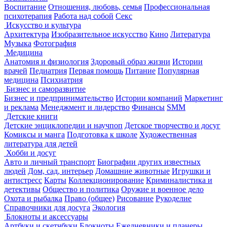
Воспитание
Отношения, любовь, семья
Профессиональная
психотерапия
Работа над собой
Секс
Искусство и культура
Архитектура
Изобразительное искусство
Кино
Литература
Музыка
Фотография
Медицина
Анатомия и физиология
Здоровый образ жизни
Истории
врачей
Педиатрия
Первая помощь
Питание
Популярная
медицина
Психиатрия
Бизнес и саморазвитие
Бизнес и предпринимательство
Истории компаний
Маркетинг
и реклама
Менеджмент и лидерство
Финансы
SMM
Детские книги
Детские энциклопедии и научпоп
Детское творчество и досуг
Комиксы и манга
Подготовка к школе
Художественная
литература для детей
Хобби и досуг
Авто и личный транспорт
Биографии других известных
людей
Дом, сад, интерьер
Домашние животные
Игрушки и
антистресс
Карты
Коллекционирование
Криминалистика и
детективы
Общество и политика
Оружие и военное дело
Охота и рыбалка
Право (общее)
Рисование
Рукоделие
Справочники для досуга
Экология
Блокноты и аксессуары
Артбуки и скетчбуки
Блокноты
Ежедневники и планеры