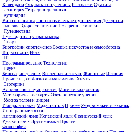
Календари
Открытки и сувениры
Раскраски
Сумки и
галантерея
Тетради и дневники
Кулинария
Вина и напитки
Гастрономические путешествия
Десерты и
выпечка
Здоровое питание
Поваренные книги
Путешествия
Путеводители
Страны мира
Спорт
Биографии спортсменов
Боевые искусства и самооборона
Виды спорта
Йога
IT
Программирование
Технологии
Наука
Биографии учёных
Вселенная и космос
Животные
История
Прочие науки
Физика и математика
Химия
Эзотерика
Астрология и нумерология
Магия и колдовство
Метафорические карты
Эзотерические учения
Уход за телом и лицом
Имидж и этикет
Мода и стиль
Прочее
Уход за кожей и макияж
Иностранные языки
Английский язык
Испанский язык
Французский язык
Русский язык
Другие языки
Прочее
Философия
История философии
Отдельные философские науки
Прочее