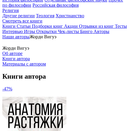
по философии
Российская философия
Религия
Другие религии
Теология
Христианство
Смотреть все книги
Книги
Статьи
Подборки книг
Акции
Отрывки из книг
Тесты
Интервью
Игры
Открытки
Чек-листы
Бинго
Авторы
Наши авторы
Жорди Вигуэ
Жорди Вигуэ
Об авторе
Книги автора
Материалы с автором
Книги автора
-47%