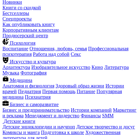
Новинки
Книги со скидкой
Бестселлеры
Спецпроекты
Как опубликовать книгу
Корпоративным клиентам
Продюсерский центр
Психология
Воспитание
Отношения, любовь, семья
Профессиональная
психотерапия
Работа над собой
Секс
Искусство и культура
Архитектура
Изобразительное искусство
Кино
Литература
Музыка
Фотография
Медицина
Анатомия и физиология
Здоровый образ жизни
Истории
врачей
Педиатрия
Первая помощь
Питание
Популярная
медицина
Психиатрия
Бизнес и саморазвитие
Бизнес и предпринимательство
Истории компаний
Маркетинг
и реклама
Менеджмент и лидерство
Финансы
SMM
Детские книги
Детские энциклопедии и научпоп
Детское творчество и досуг
Комиксы и манга
Подготовка к школе
Художественная
литература для детей