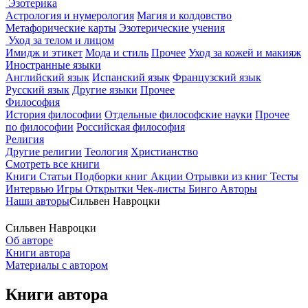
Эзотерика
Астрология и нумерология
Магия и колдовство
Метафорические карты
Эзотерические учения
Уход за телом и лицом
Имидж и этикет
Мода и стиль
Прочее
Уход за кожей и макияж
Иностранные языки
Английский язык
Испанский язык
Французский язык
Русский язык
Другие языки
Прочее
Философия
История философии
Отдельные философские науки
Прочее
по философии
Российская философия
Религия
Другие религии
Теология
Христианство
Смотреть все книги
Книги
Статьи
Подборки книг
Акции
Отрывки из книг
Тесты
Интервью
Игры
Открытки
Чек-листы
Бинго
Авторы
Наши авторы
Сильвен Навроцки
Сильвен Навроцки
Об авторе
Книги автора
Материалы с автором
Книги автора