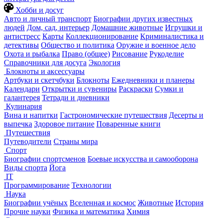
Хобби и досуг
Авто и личный транспорт
Биографии других известных
людей
Дом, сад, интерьер
Домашние животные
Игрушки и
антистресс
Карты
Коллекционирование
Криминалистика и
детективы
Общество и политика
Оружие и военное дело
Охота и рыбалка
Право (общее)
Рисование
Рукоделие
Справочники для досуга
Экология
Блокноты и аксессуары
Артбуки и скетчбуки
Блокноты
Ежедневники и планеры
Календари
Открытки и сувениры
Раскраски
Сумки и
галантерея
Тетради и дневники
Кулинария
Вина и напитки
Гастрономические путешествия
Десерты и
выпечка
Здоровое питание
Поваренные книги
Путешествия
Путеводители
Страны мира
Спорт
Биографии спортсменов
Боевые искусства и самооборона
Виды спорта
Йога
IT
Программирование
Технологии
Наука
Биографии учёных
Вселенная и космос
Животные
История
Прочие науки
Физика и математика
Химия