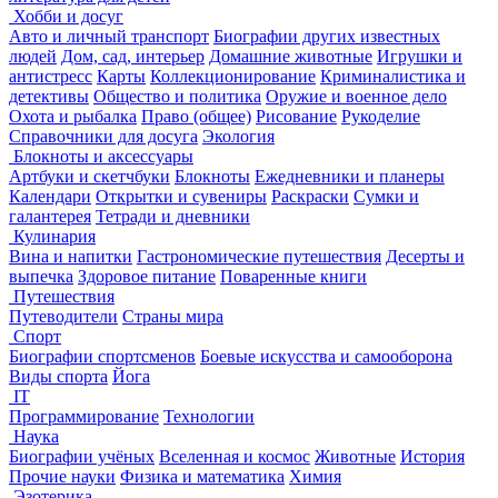
Хобби и досуг
Авто и личный транспорт
Биографии других известных
людей
Дом, сад, интерьер
Домашние животные
Игрушки и
антистресс
Карты
Коллекционирование
Криминалистика и
детективы
Общество и политика
Оружие и военное дело
Охота и рыбалка
Право (общее)
Рисование
Рукоделие
Справочники для досуга
Экология
Блокноты и аксессуары
Артбуки и скетчбуки
Блокноты
Ежедневники и планеры
Календари
Открытки и сувениры
Раскраски
Сумки и
галантерея
Тетради и дневники
Кулинария
Вина и напитки
Гастрономические путешествия
Десерты и
выпечка
Здоровое питание
Поваренные книги
Путешествия
Путеводители
Страны мира
Спорт
Биографии спортсменов
Боевые искусства и самооборона
Виды спорта
Йога
IT
Программирование
Технологии
Наука
Биографии учёных
Вселенная и космос
Животные
История
Прочие науки
Физика и математика
Химия
Эзотерика