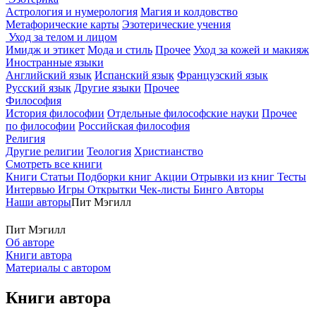
Астрология и нумерология
Магия и колдовство
Метафорические карты
Эзотерические учения
Уход за телом и лицом
Имидж и этикет
Мода и стиль
Прочее
Уход за кожей и макияж
Иностранные языки
Английский язык
Испанский язык
Французский язык
Русский язык
Другие языки
Прочее
Философия
История философии
Отдельные философские науки
Прочее
по философии
Российская философия
Религия
Другие религии
Теология
Христианство
Смотреть все книги
Книги
Статьи
Подборки книг
Акции
Отрывки из книг
Тесты
Интервью
Игры
Открытки
Чек-листы
Бинго
Авторы
Наши авторы
Пит Мэгилл
Пит Мэгилл
Об авторе
Книги автора
Материалы с автором
Книги автора