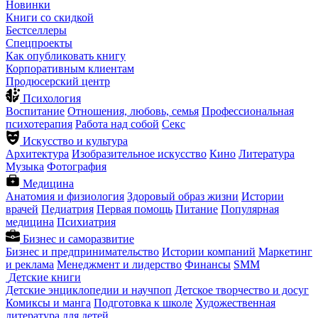
Новинки
Книги со скидкой
Бестселлеры
Спецпроекты
Как опубликовать книгу
Корпоративным клиентам
Продюсерский центр
Психология
Воспитание
Отношения, любовь, семья
Профессиональная
психотерапия
Работа над собой
Секс
Искусство и культура
Архитектура
Изобразительное искусство
Кино
Литература
Музыка
Фотография
Медицина
Анатомия и физиология
Здоровый образ жизни
Истории
врачей
Педиатрия
Первая помощь
Питание
Популярная
медицина
Психиатрия
Бизнес и саморазвитие
Бизнес и предпринимательство
Истории компаний
Маркетинг
и реклама
Менеджмент и лидерство
Финансы
SMM
Детские книги
Детские энциклопедии и научпоп
Детское творчество и досуг
Комиксы и манга
Подготовка к школе
Художественная
литература для детей