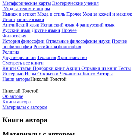
Метафорические карты
Эзотерические учения
Уход за телом и лицом
Имидж и этикет
Мода и стиль
Прочее
Уход за кожей и макияж
Иностранные языки
Английский язык
Испанский язык
Французский язык
Русский язык
Другие языки
Прочее
Философия
История философии
Отдельные философские науки
Прочее
по философии
Российская философия
Религия
Другие религии
Теология
Христианство
Смотреть все книги
Книги
Статьи
Подборки книг
Акции
Отрывки из книг
Тесты
Интервью
Игры
Открытки
Чек-листы
Бинго
Авторы
Наши авторы
Николай Толстой
Николай Толстой
Об авторе
Книги автора
Материалы с автором
Книги автора
Материалы с автором