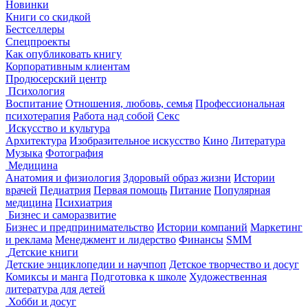
Новинки
Книги со скидкой
Бестселлеры
Спецпроекты
Как опубликовать книгу
Корпоративным клиентам
Продюсерский центр
Психология
Воспитание
Отношения, любовь, семья
Профессиональная
психотерапия
Работа над собой
Секс
Искусство и культура
Архитектура
Изобразительное искусство
Кино
Литература
Музыка
Фотография
Медицина
Анатомия и физиология
Здоровый образ жизни
Истории
врачей
Педиатрия
Первая помощь
Питание
Популярная
медицина
Психиатрия
Бизнес и саморазвитие
Бизнес и предпринимательство
Истории компаний
Маркетинг
и реклама
Менеджмент и лидерство
Финансы
SMM
Детские книги
Детские энциклопедии и научпоп
Детское творчество и досуг
Комиксы и манга
Подготовка к школе
Художественная
литература для детей
Хобби и досуг