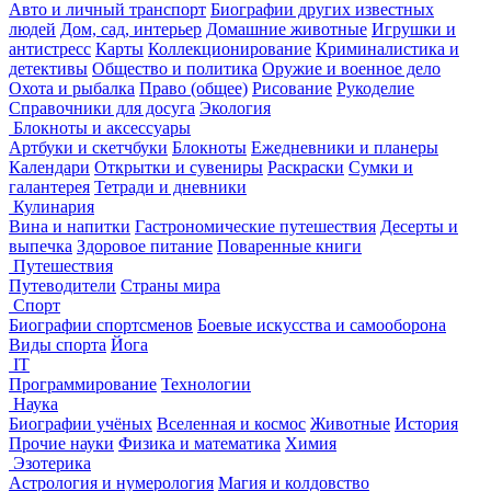
Авто и личный транспорт
Биографии других известных
людей
Дом, сад, интерьер
Домашние животные
Игрушки и
антистресс
Карты
Коллекционирование
Криминалистика и
детективы
Общество и политика
Оружие и военное дело
Охота и рыбалка
Право (общее)
Рисование
Рукоделие
Справочники для досуга
Экология
Блокноты и аксессуары
Артбуки и скетчбуки
Блокноты
Ежедневники и планеры
Календари
Открытки и сувениры
Раскраски
Сумки и
галантерея
Тетради и дневники
Кулинария
Вина и напитки
Гастрономические путешествия
Десерты и
выпечка
Здоровое питание
Поваренные книги
Путешествия
Путеводители
Страны мира
Спорт
Биографии спортсменов
Боевые искусства и самооборона
Виды спорта
Йога
IT
Программирование
Технологии
Наука
Биографии учёных
Вселенная и космос
Животные
История
Прочие науки
Физика и математика
Химия
Эзотерика
Астрология и нумерология
Магия и колдовство