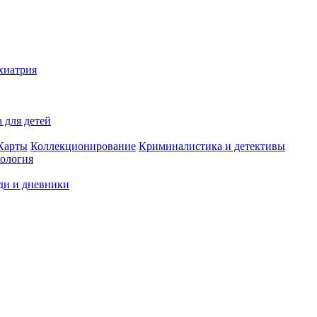
хиатрия
 для детей
Карты
Коллекционирование
Криминалистика и детективы
ология
ди и дневники