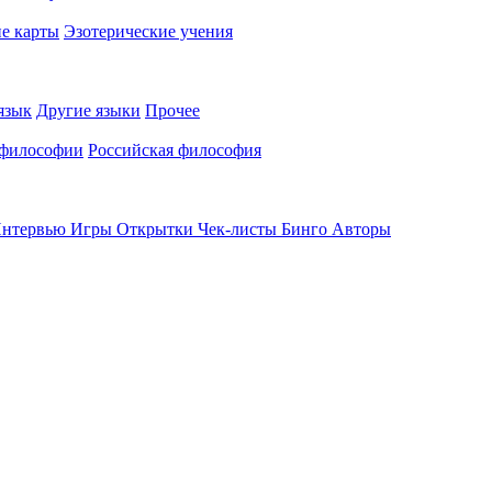
е карты
Эзотерические учения
язык
Другие языки
Прочее
 философии
Российская философия
нтервью
Игры
Открытки
Чек-листы
Бинго
Авторы