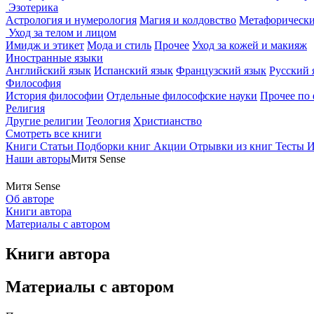
Эзотерика
Астрология и нумерология
Магия и колдовство
Метафорически
Уход за телом и лицом
Имидж и этикет
Мода и стиль
Прочее
Уход за кожей и макияж
Иностранные языки
Английский язык
Испанский язык
Французский язык
Русский 
Философия
История философии
Отдельные философские науки
Прочее по
Религия
Другие религии
Теология
Христианство
Смотреть все книги
Книги
Статьи
Подборки книг
Акции
Отрывки из книг
Тесты
И
Наши авторы
Митя Sense
Митя Sense
Об авторе
Книги автора
Материалы с автором
Книги автора
Материалы с автором