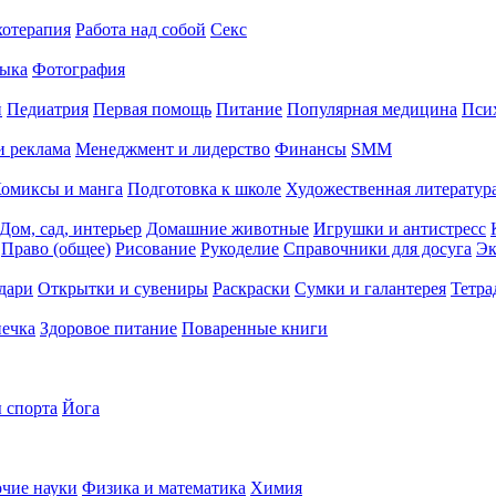
хотерапия
Работа над собой
Секс
ыка
Фотография
й
Педиатрия
Первая помощь
Питание
Популярная медицина
Пси
и реклама
Менеджмент и лидерство
Финансы
SMM
омиксы и манга
Подготовка к школе
Художественная литература
Дом, сад, интерьер
Домашние животные
Игрушки и антистресс
Право (общее)
Рисование
Рукоделие
Справочники для досуга
Эк
дари
Открытки и сувениры
Раскраски
Сумки и галантерея
Тетра
печка
Здоровое питание
Поваренные книги
 спорта
Йога
чие науки
Физика и математика
Химия