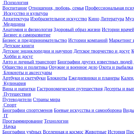
Психология
Воспитание
Отношения, любовь, семья
Профессиональная пси
Искусство и культура
Архитектура
Изобразительное искусство
Кино
Литература
Муз
Медицина
Анатомия и физиология
Здоровый образ жизни
Истории враче
Бизнес и саморазвитие
Бизнес и предпринимательство
Истории компаний
Маркетинг 
Детские книги
Детские энциклопедии и научпоп
Детское творчество и досуг
К
Хобби и досуг
Авто и личный транспорт
Биографии других известных людей
Общество и политика
Оружие и военное дело
Охота и рыбалка
Блокноты и аксессуары
Артбуки и скетчбуки
Блокноты
Ежедневники и планеры
Кален
Кулинария
Вина и напитки
Гастрономические путешествия
Десерты и вы
Путешествия
Путеводители
Страны мира
Спорт
Биографии спортсменов
Боевые искусства и самооборона
Виды
IT
Программирование
Технологии
Наука
Биографии учёных
Вселенная и космос
Животные
История
Про