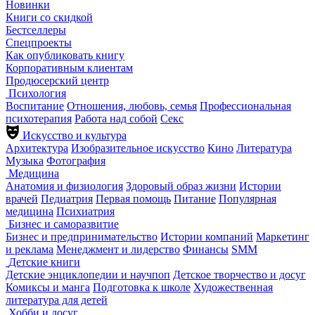
Новинки
Книги со скидкой
Бестселлеры
Спецпроекты
Как опубликовать книгу
Корпоративным клиентам
Продюсерский центр
Психология
Воспитание
Отношения, любовь, семья
Профессиональная
психотерапия
Работа над собой
Секс
Искусство и культура
Архитектура
Изобразительное искусство
Кино
Литература
Музыка
Фотография
Медицина
Анатомия и физиология
Здоровый образ жизни
Истории
врачей
Педиатрия
Первая помощь
Питание
Популярная
медицина
Психиатрия
Бизнес и саморазвитие
Бизнес и предпринимательство
Истории компаний
Маркетинг
и реклама
Менеджмент и лидерство
Финансы
SMM
Детские книги
Детские энциклопедии и научпоп
Детское творчество и досуг
Комиксы и манга
Подготовка к школе
Художественная
литература для детей
Хобби и досуг