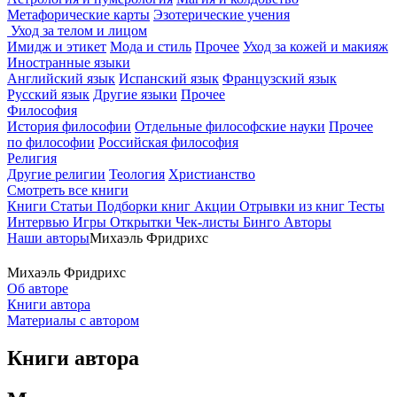
Метафорические карты
Эзотерические учения
Уход за телом и лицом
Имидж и этикет
Мода и стиль
Прочее
Уход за кожей и макияж
Иностранные языки
Английский язык
Испанский язык
Французский язык
Русский язык
Другие языки
Прочее
Философия
История философии
Отдельные философские науки
Прочее
по философии
Российская философия
Религия
Другие религии
Теология
Христианство
Смотреть все книги
Книги
Статьи
Подборки книг
Акции
Отрывки из книг
Тесты
Интервью
Игры
Открытки
Чек-листы
Бинго
Авторы
Наши авторы
Михаэль Фридрихс
Михаэль Фридрихс
Об авторе
Книги автора
Материалы с автором
Книги автора