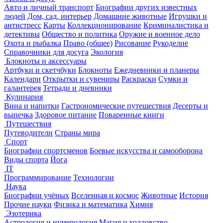
Авто и личный транспорт
Биографии других известных
людей
Дом, сад, интерьер
Домашние животные
Игрушки и
антистресс
Карты
Коллекционирование
Криминалистика и
детективы
Общество и политика
Оружие и военное дело
Охота и рыбалка
Право (общее)
Рисование
Рукоделие
Справочники для досуга
Экология
Блокноты и аксессуары
Артбуки и скетчбуки
Блокноты
Ежедневники и планеры
Календари
Открытки и сувениры
Раскраски
Сумки и
галантерея
Тетради и дневники
Кулинария
Вина и напитки
Гастрономические путешествия
Десерты и
выпечка
Здоровое питание
Поваренные книги
Путешествия
Путеводители
Страны мира
Спорт
Биографии спортсменов
Боевые искусства и самооборона
Виды спорта
Йога
IT
Программирование
Технологии
Наука
Биографии учёных
Вселенная и космос
Животные
История
Прочие науки
Физика и математика
Химия
Эзотерика
Астрология и нумерология
Магия и колдовство