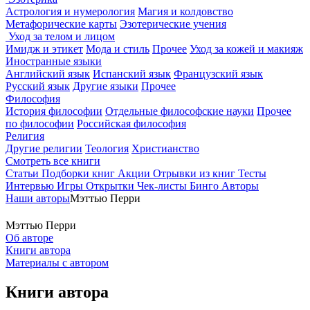
Астрология и нумерология
Магия и колдовство
Метафорические карты
Эзотерические учения
Уход за телом и лицом
Имидж и этикет
Мода и стиль
Прочее
Уход за кожей и макияж
Иностранные языки
Английский язык
Испанский язык
Французский язык
Русский язык
Другие языки
Прочее
Философия
История философии
Отдельные философские науки
Прочее
по философии
Российская философия
Религия
Другие религии
Теология
Христианство
Смотреть все книги
Статьи
Подборки книг
Акции
Отрывки из книг
Тесты
Интервью
Игры
Открытки
Чек-листы
Бинго
Авторы
Наши авторы
Мэттью Перри
Мэттью Перри
Об авторе
Книги автора
Материалы с автором
Книги автора