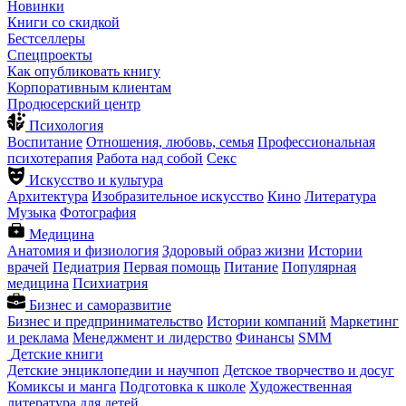
Новинки
Книги со скидкой
Бестселлеры
Спецпроекты
Как опубликовать книгу
Корпоративным клиентам
Продюсерский центр
Психология
Воспитание
Отношения, любовь, семья
Профессиональная
психотерапия
Работа над собой
Секс
Искусство и культура
Архитектура
Изобразительное искусство
Кино
Литература
Музыка
Фотография
Медицина
Анатомия и физиология
Здоровый образ жизни
Истории
врачей
Педиатрия
Первая помощь
Питание
Популярная
медицина
Психиатрия
Бизнес и саморазвитие
Бизнес и предпринимательство
Истории компаний
Маркетинг
и реклама
Менеджмент и лидерство
Финансы
SMM
Детские книги
Детские энциклопедии и научпоп
Детское творчество и досуг
Комиксы и манга
Подготовка к школе
Художественная
литература для детей