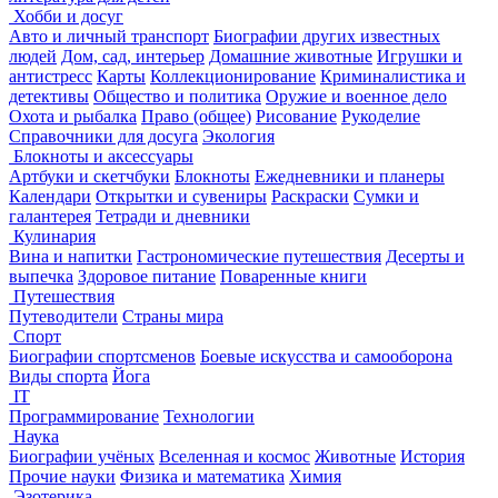
Хобби и досуг
Авто и личный транспорт
Биографии других известных
людей
Дом, сад, интерьер
Домашние животные
Игрушки и
антистресс
Карты
Коллекционирование
Криминалистика и
детективы
Общество и политика
Оружие и военное дело
Охота и рыбалка
Право (общее)
Рисование
Рукоделие
Справочники для досуга
Экология
Блокноты и аксессуары
Артбуки и скетчбуки
Блокноты
Ежедневники и планеры
Календари
Открытки и сувениры
Раскраски
Сумки и
галантерея
Тетради и дневники
Кулинария
Вина и напитки
Гастрономические путешествия
Десерты и
выпечка
Здоровое питание
Поваренные книги
Путешествия
Путеводители
Страны мира
Спорт
Биографии спортсменов
Боевые искусства и самооборона
Виды спорта
Йога
IT
Программирование
Технологии
Наука
Биографии учёных
Вселенная и космос
Животные
История
Прочие науки
Физика и математика
Химия
Эзотерика