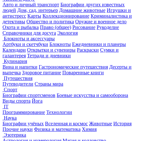
Авто и личный транспорт
Биографии других известных
людей
Дом, сад, интерьер
Домашние животные
Игрушки и
антистресс
Карты
Коллекционирование
Криминалистика и
детективы
Общество и политика
Оружие и военное дело
Охота и рыбалка
Право (общее)
Рисование
Рукоделие
Справочники для досуга
Экология
Блокноты и аксессуары
Артбуки и скетчбуки
Блокноты
Ежедневники и планеры
Календари
Открытки и сувениры
Раскраски
Сумки и
галантерея
Тетради и дневники
Кулинария
Вина и напитки
Гастрономические путешествия
Десерты и
выпечка
Здоровое питание
Поваренные книги
Путешествия
Путеводители
Страны мира
Спорт
Биографии спортсменов
Боевые искусства и самооборона
Виды спорта
Йога
IT
Программирование
Технологии
Наука
Биографии учёных
Вселенная и космос
Животные
История
Прочие науки
Физика и математика
Химия
Эзотерика
Астрология и нумерология
Магия и колдовство