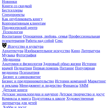
Новинки
Книги со скидкой
Бестселлеры
Спецпроекты
Как опубликовать книгу
Корпоративным клиентам
Продюсерский центр
Психология
Воспитание
Отношения, любовь, семья
Профессиональная
психотерапия
Работа над собой
Секс
Искусство и культура
Архитектура
Изобразительное искусство
Кино
Литература
Музыка
Фотография
Медицина
Анатомия и физиология
Здоровый образ жизни
Истории
врачей
Педиатрия
Первая помощь
Питание
Популярная
медицина
Психиатрия
Бизнес и саморазвитие
Бизнес и предпринимательство
Истории компаний
Маркетинг
и реклама
Менеджмент и лидерство
Финансы
SMM
Детские книги
Детские энциклопедии и научпоп
Детское творчество и досуг
Комиксы и манга
Подготовка к школе
Художественная
литература для детей
Хобби и досуг