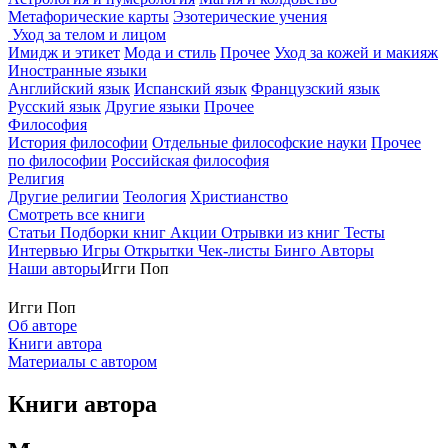
Метафорические карты
Эзотерические учения
Уход за телом и лицом
Имидж и этикет
Мода и стиль
Прочее
Уход за кожей и макияж
Иностранные языки
Английский язык
Испанский язык
Французский язык
Русский язык
Другие языки
Прочее
Философия
История философии
Отдельные философские науки
Прочее
по философии
Российская философия
Религия
Другие религии
Теология
Христианство
Смотреть все книги
Статьи
Подборки книг
Акции
Отрывки из книг
Тесты
Интервью
Игры
Открытки
Чек-листы
Бинго
Авторы
Наши авторы
Игги Поп
Игги Поп
Об авторе
Книги автора
Материалы с автором
Книги автора