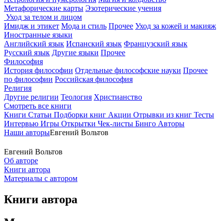
Метафорические карты
Эзотерические учения
Уход за телом и лицом
Имидж и этикет
Мода и стиль
Прочее
Уход за кожей и макияж
Иностранные языки
Английский язык
Испанский язык
Французский язык
Русский язык
Другие языки
Прочее
Философия
История философии
Отдельные философские науки
Прочее
по философии
Российская философия
Религия
Другие религии
Теология
Христианство
Смотреть все книги
Книги
Статьи
Подборки книг
Акции
Отрывки из книг
Тесты
Интервью
Игры
Открытки
Чек-листы
Бинго
Авторы
Наши авторы
Евгений Вольтов
Евгений Вольтов
Об авторе
Книги автора
Материалы с автором
Книги автора