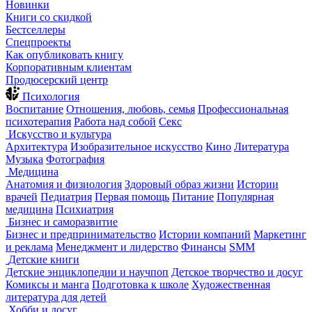
Новинки
Книги со скидкой
Бестселлеры
Спецпроекты
Как опубликовать книгу
Корпоративным клиентам
Продюсерский центр
Психология
Воспитание
Отношения, любовь, семья
Профессиональная
психотерапия
Работа над собой
Секс
Искусство и культура
Архитектура
Изобразительное искусство
Кино
Литература
Музыка
Фотография
Медицина
Анатомия и физиология
Здоровый образ жизни
Истории
врачей
Педиатрия
Первая помощь
Питание
Популярная
медицина
Психиатрия
Бизнес и саморазвитие
Бизнес и предпринимательство
Истории компаний
Маркетинг
и реклама
Менеджмент и лидерство
Финансы
SMM
Детские книги
Детские энциклопедии и научпоп
Детское творчество и досуг
Комиксы и манга
Подготовка к школе
Художественная
литература для детей
Хобби и досуг