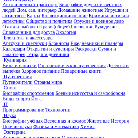
Авто и личный транспорт
Биографии других известных
людей
Дом, сад, интерьер
Домашние животные
Игрушки и
антистресс
Карты
Коллекционирование
Криминалистика и
детективы
Общество и политика
Оружие и военное дело
Охота и рыбалка
Право (общее)
Рисование
Рукоделие
Справочники для досуга
Экология
Блокноты и аксессуары
Артбуки и скетчбуки
Блокноты
Ежедневники и планеры
Календари
Открытки и сувениры
Раскраски
Сумки и
галантерея
Тетради и дневники
Кулинария
Вина и напитки
Гастрономические путешествия
Десерты и
выпечка
Здоровое питание
Поваренные книги
Путешествия
Путеводители
Страны мира
Спорт
Биографии спортсменов
Боевые искусства и самооборона
Виды спорта
Йога
IT
Программирование
Технологии
Наука
Биографии учёных
Вселенная и космос
Животные
История
Прочие науки
Физика и математика
Химия
Эзотерика
Астрология и нумерология
Магия и колдовство