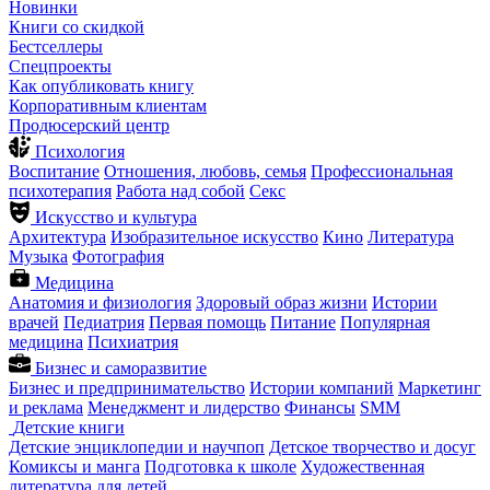
Новинки
Книги со скидкой
Бестселлеры
Спецпроекты
Как опубликовать книгу
Корпоративным клиентам
Продюсерский центр
Психология
Воспитание
Отношения, любовь, семья
Профессиональная
психотерапия
Работа над собой
Секс
Искусство и культура
Архитектура
Изобразительное искусство
Кино
Литература
Музыка
Фотография
Медицина
Анатомия и физиология
Здоровый образ жизни
Истории
врачей
Педиатрия
Первая помощь
Питание
Популярная
медицина
Психиатрия
Бизнес и саморазвитие
Бизнес и предпринимательство
Истории компаний
Маркетинг
и реклама
Менеджмент и лидерство
Финансы
SMM
Детские книги
Детские энциклопедии и научпоп
Детское творчество и досуг
Комиксы и манга
Подготовка к школе
Художественная
литература для детей