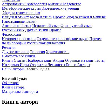
Астрология и нумерология
Магия и колдовство
Метафорические карты
Эзотерические учения
Уход за телом и лицом
Имидж и этикет
Мода и стиль
Прочее
Уход за кожей и макияж
Иностранные языки
Английский язык
Испанский язык
Французский язык
Русский язык
Другие языки
Прочее
Философия
История философии
Отдельные философские науки
Прочее
по философии
Российская философия
Религия
Другие религии
Теология
Христианство
Смотреть все книги
Книги
Статьи
Подборки книг
Акции
Отрывки из книг
Тесты
Интервью
Игры
Открытки
Чек-листы
Бинго
Авторы
Наши авторы
Евгений Гуцал
Евгений Гуцал
Об авторе
Книги автора
Материалы с автором
Книги автора