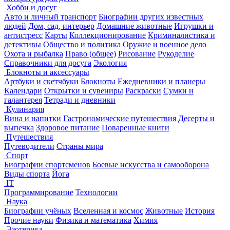
Хобби и досуг
Авто и личный транспорт
Биографии других известных
людей
Дом, сад, интерьер
Домашние животные
Игрушки и
антистресс
Карты
Коллекционирование
Криминалистика и
детективы
Общество и политика
Оружие и военное дело
Охота и рыбалка
Право (общее)
Рисование
Рукоделие
Справочники для досуга
Экология
Блокноты и аксессуары
Артбуки и скетчбуки
Блокноты
Ежедневники и планеры
Календари
Открытки и сувениры
Раскраски
Сумки и
галантерея
Тетради и дневники
Кулинария
Вина и напитки
Гастрономические путешествия
Десерты и
выпечка
Здоровое питание
Поваренные книги
Путешествия
Путеводители
Страны мира
Спорт
Биографии спортсменов
Боевые искусства и самооборона
Виды спорта
Йога
IT
Программирование
Технологии
Наука
Биографии учёных
Вселенная и космос
Животные
История
Прочие науки
Физика и математика
Химия
Эзотерика