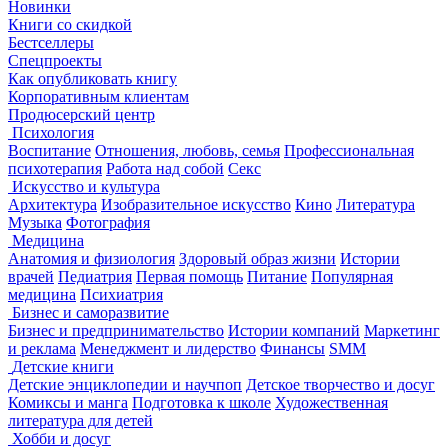
Новинки
Книги со скидкой
Бестселлеры
Спецпроекты
Как опубликовать книгу
Корпоративным клиентам
Продюсерский центр
Психология
Воспитание
Отношения, любовь, семья
Профессиональная
психотерапия
Работа над собой
Секс
Искусство и культура
Архитектура
Изобразительное искусство
Кино
Литература
Музыка
Фотография
Медицина
Анатомия и физиология
Здоровый образ жизни
Истории
врачей
Педиатрия
Первая помощь
Питание
Популярная
медицина
Психиатрия
Бизнес и саморазвитие
Бизнес и предпринимательство
Истории компаний
Маркетинг
и реклама
Менеджмент и лидерство
Финансы
SMM
Детские книги
Детские энциклопедии и научпоп
Детское творчество и досуг
Комиксы и манга
Подготовка к школе
Художественная
литература для детей
Хобби и досуг