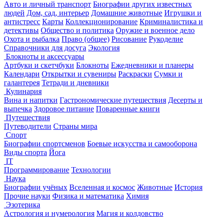
Авто и личный транспорт
Биографии других известных
людей
Дом, сад, интерьер
Домашние животные
Игрушки и
антистресс
Карты
Коллекционирование
Криминалистика и
детективы
Общество и политика
Оружие и военное дело
Охота и рыбалка
Право (общее)
Рисование
Рукоделие
Справочники для досуга
Экология
Блокноты и аксессуары
Артбуки и скетчбуки
Блокноты
Ежедневники и планеры
Календари
Открытки и сувениры
Раскраски
Сумки и
галантерея
Тетради и дневники
Кулинария
Вина и напитки
Гастрономические путешествия
Десерты и
выпечка
Здоровое питание
Поваренные книги
Путешествия
Путеводители
Страны мира
Спорт
Биографии спортсменов
Боевые искусства и самооборона
Виды спорта
Йога
IT
Программирование
Технологии
Наука
Биографии учёных
Вселенная и космос
Животные
История
Прочие науки
Физика и математика
Химия
Эзотерика
Астрология и нумерология
Магия и колдовство