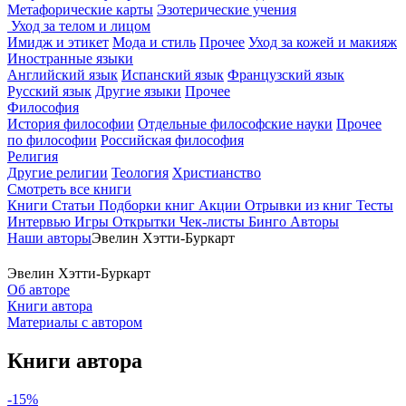
Метафорические карты
Эзотерические учения
Уход за телом и лицом
Имидж и этикет
Мода и стиль
Прочее
Уход за кожей и макияж
Иностранные языки
Английский язык
Испанский язык
Французский язык
Русский язык
Другие языки
Прочее
Философия
История философии
Отдельные философские науки
Прочее
по философии
Российская философия
Религия
Другие религии
Теология
Христианство
Смотреть все книги
Книги
Статьи
Подборки книг
Акции
Отрывки из книг
Тесты
Интервью
Игры
Открытки
Чек-листы
Бинго
Авторы
Наши авторы
Эвелин Хэтти-Буркарт
Эвелин Хэтти-Буркарт
Об авторе
Книги автора
Материалы с автором
Книги автора
-15%