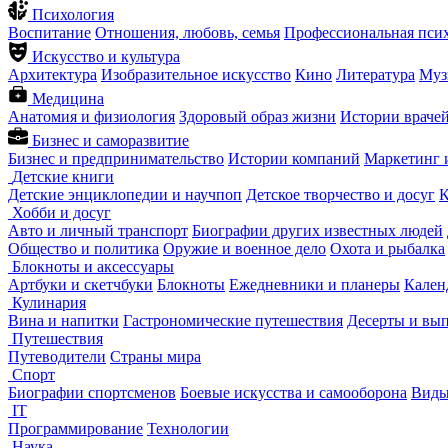
Психология
Воспитание
Отношения, любовь, семья
Профессиональная пси
Искусство и культура
Архитектура
Изобразительное искусство
Кино
Литература
Муз
Медицина
Анатомия и физиология
Здоровый образ жизни
Истории враче
Бизнес и саморазвитие
Бизнес и предпринимательство
Истории компаний
Маркетинг 
Детские книги
Детские энциклопедии и научпоп
Детское творчество и досуг
К
Хобби и досуг
Авто и личный транспорт
Биографии других известных людей
Общество и политика
Оружие и военное дело
Охота и рыбалка
Блокноты и аксессуары
Артбуки и скетчбуки
Блокноты
Ежедневники и планеры
Кален
Кулинария
Вина и напитки
Гастрономические путешествия
Десерты и вы
Путешествия
Путеводители
Страны мира
Спорт
Биографии спортсменов
Боевые искусства и самооборона
Виды
IT
Программирование
Технологии
Наука