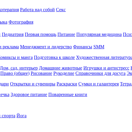
хотерапия
Работа над собой
Секс
ыка
Фотография
й
Педиатрия
Первая помощь
Питание
Популярная медицина
Пси
и реклама
Менеджмент и лидерство
Финансы
SMM
омиксы и манга
Подготовка к школе
Художественная литература
Дом, сад, интерьер
Домашние животные
Игрушки и антистресс
Право (общее)
Рисование
Рукоделие
Справочники для досуга
Эк
дари
Открытки и сувениры
Раскраски
Сумки и галантерея
Тетра
печка
Здоровое питание
Поваренные книги
 спорта
Йога