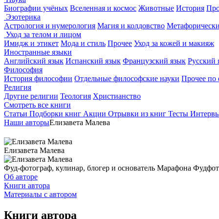
Биографии учёных
Вселенная и космос
Животные
История
Про
Эзотерика
Астрология и нумерология
Магия и колдовство
Метафорически
Уход за телом и лицом
Имидж и этикет
Мода и стиль
Прочее
Уход за кожей и макияж
Иностранные языки
Английский язык
Испанский язык
Французский язык
Русский 
Философия
История философии
Отдельные философские науки
Прочее по
Религия
Другие религии
Теология
Христианство
Смотреть все книги
Статьи
Подборки книг
Акции
Отрывки из книг
Тесты
Интерв
Наши авторы
Елизавета Малева
Елизавета Малева
Фуд-фотограф, кулинар, блогер и основатель Марафона Фудфото
Об авторе
Книги автора
Материалы с автором
Книги автора