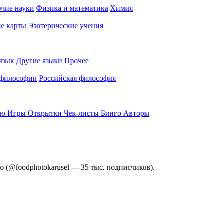
чие науки
Физика и математика
Химия
е карты
Эзотерические учения
язык
Другие языки
Прочее
 философии
Российская философия
ью
Игры
Открытки
Чек-листы
Бинго
Авторы
 (@foodphotokarusel — 35 тыс. подписчиков).