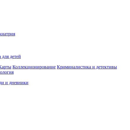
хиатрия
 для детей
Карты
Коллекционирование
Криминалистика и детективы
ология
ди и дневники