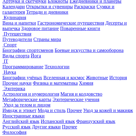
Артбуки и скетчбуки
Блокноты
Ежедневники и планеры
Календари
Открытки и сувениры
Раскраски
Сумки и
галантерея
Тетради и дневники
Кулинария
Вина и напитки
Гастрономические путешествия
Десерты и
выпечка
Здоровое питание
Поваренные книги
Путешествия
Путеводители
Страны мира
Спорт
Биографии спортсменов
Боевые искусства и самооборона
Виды спорта
Йога
IT
Программирование
Технологии
Наука
Биографии учёных
Вселенная и космос
Животные
История
Прочие науки
Физика и математика
Химия
Эзотерика
Астрология и нумерология
Магия и колдовство
Метафорические карты
Эзотерические учения
Уход за телом и лицом
Имидж и этикет
Мода и стиль
Прочее
Уход за кожей и макияж
Иностранные языки
Английский язык
Испанский язык
Французский язык
Русский язык
Другие языки
Прочее
Философия