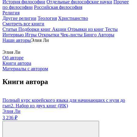
История философии
Отдельные философские науки
Прочее
по философии
Российская философия
Религия
Другие религии
Теология
Христианство
Смотреть все книги
Статьи
Подборки книг
Акции
Отрывки из книг
Тесты
Интервью
Игры
Открытки
Чек-листы
Бинго
Авторы
Наши авторы
Элия Ли
Элия Ли
Об авторе
Книги автора
Материалы с автором
Книги автора
Полный курс корейского языка для начинающих с нуля до
гып2. Набор из двух книг (ИК)
Элия Ли
3 236 ₽