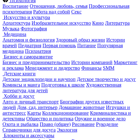
Психология
Воспитание
Отношения, любовь, семья
Профессиональная
психотерапия
Работа над собой
Секс
Искусство и культура
Архитектура
Изобразительное искусство
Кино
Литература
Музыка
Фотография
Медицина
Анатомия и физиология
Здоровый образ жизни
Истории
врачей
Педиатрия
Первая помощь
Питание
Популярная
медицина
Психиатрия
Бизнес и саморазвитие
Бизнес и предпринимательство
Истории компаний
Маркетинг
и реклама
Менеджмент и лидерство
Финансы
SMM
Детские книги
Детские энциклопедии и научпоп
Детское творчество и досуг
Комиксы и манга
Подготовка к школе
Художественная
литература для детей
Хобби и досуг
Авто и личный транспорт
Биографии других известных
людей
Дом, сад, интерьер
Домашние животные
Игрушки и
антистресс
Карты
Коллекционирование
Криминалистика и
детективы
Общество и политика
Оружие и военное дело
Охота и рыбалка
Право (общее)
Рисование
Рукоделие
Справочники для досуга
Экология
Блокноты и аксессуары