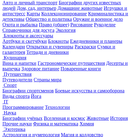
Авто и личный транспорт
Биографии других известных
людей
Дом, сад, интерьер
Домашние животные
Игрушки и
антистресс
Карты
Коллекционирование
Криминалистика и
детективы
Общество и политика
Оружие и военное дело
Охота и рыбалка
Право (общее)
Рисование
Рукоделие
Справочники для досуга
Экология
Блокноты и аксессуары
Артбуки и скетчбуки
Блокноты
Ежедневники и планеры
Календари
Открытки и сувениры
Раскраски
Сумки и
галантерея
Тетради и дневники
Кулинария
Вина и напитки
Гастрономические путешествия
Десерты и
выпечка
Здоровое питание
Поваренные книги
Путешествия
Путеводители
Страны мира
Спорт
Биографии спортсменов
Боевые искусства и самооборона
Виды спорта
Йога
IT
Программирование
Технологии
Наука
Биографии учёных
Вселенная и космос
Животные
История
Прочие науки
Физика и математика
Химия
Эзотерика
Астрология и нумерология
Магия и колдовство