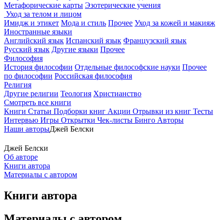
Метафорические карты
Эзотерические учения
Уход за телом и лицом
Имидж и этикет
Мода и стиль
Прочее
Уход за кожей и макияж
Иностранные языки
Английский язык
Испанский язык
Французский язык
Русский язык
Другие языки
Прочее
Философия
История философии
Отдельные философские науки
Прочее
по философии
Российская философия
Религия
Другие религии
Теология
Христианство
Смотреть все книги
Книги
Статьи
Подборки книг
Акции
Отрывки из книг
Тесты
Интервью
Игры
Открытки
Чек-листы
Бинго
Авторы
Наши авторы
Джей Белски
Джей Белски
Об авторе
Книги автора
Материалы с автором
Книги автора
Материалы с автором