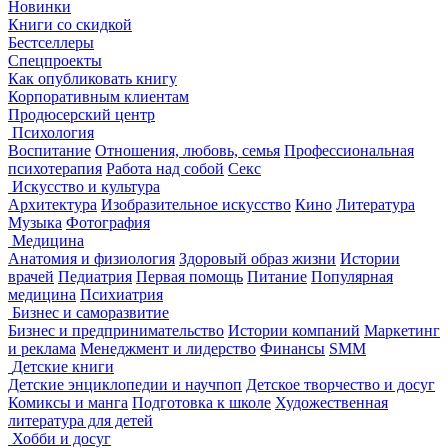
Новинки
Книги со скидкой
Бестселлеры
Спецпроекты
Как опубликовать книгу
Корпоративным клиентам
Продюсерский центр
Психология
Воспитание
Отношения, любовь, семья
Профессиональная
психотерапия
Работа над собой
Секс
Искусство и культура
Архитектура
Изобразительное искусство
Кино
Литература
Музыка
Фотография
Медицина
Анатомия и физиология
Здоровый образ жизни
Истории
врачей
Педиатрия
Первая помощь
Питание
Популярная
медицина
Психиатрия
Бизнес и саморазвитие
Бизнес и предпринимательство
Истории компаний
Маркетинг
и реклама
Менеджмент и лидерство
Финансы
SMM
Детские книги
Детские энциклопедии и научпоп
Детское творчество и досуг
Комиксы и манга
Подготовка к школе
Художественная
литература для детей
Хобби и досуг