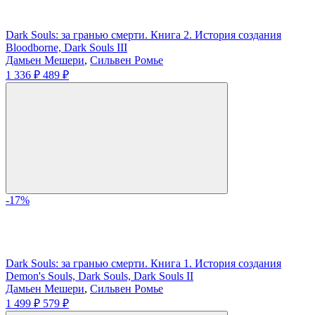
Dark Souls: за гранью смерти. Книга 2. История создания
Bloodborne, Dark Souls III
Дамьен Мешери
,
Сильвен Ромье
1 336 ₽
489 ₽
-17%
Dark Souls: за гранью смерти. Книга 1. История создания
Demon's Souls, Dark Souls, Dark Souls II
Дамьен Мешери
,
Сильвен Ромье
1 499 ₽
579 ₽