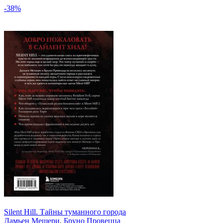
-38%
Silent Hill. Тайны туманного города
Дамьен Мешери
,
Бруно Провецца