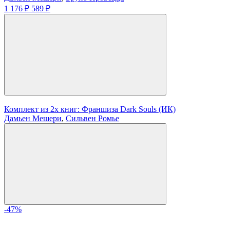
1 176 ₽
589 ₽
Комплект из 2х книг: Франшиза Dark Souls (ИК)
Дамьен Мешери
,
Сильвен Ромье
-47%