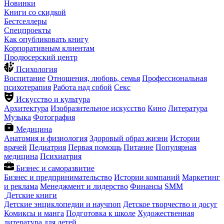
Новинки
Книги со скидкой
Бестселлеры
Спецпроекты
Как опубликовать книгу
Корпоративным клиентам
Продюсерский центр
Психология
Воспитание
Отношения, любовь, семья
Профессиональная
психотерапия
Работа над собой
Секс
Искусство и культура
Архитектура
Изобразительное искусство
Кино
Литература
Музыка
Фотография
Медицина
Анатомия и физиология
Здоровый образ жизни
Истории
врачей
Педиатрия
Первая помощь
Питание
Популярная
медицина
Психиатрия
Бизнес и саморазвитие
Бизнес и предпринимательство
Истории компаний
Маркетинг
и реклама
Менеджмент и лидерство
Финансы
SMM
Детские книги
Детские энциклопедии и научпоп
Детское творчество и досуг
Комиксы и манга
Подготовка к школе
Художественная
литература для детей