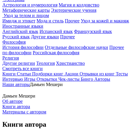
Астрология и нумерология
Магия и колдовство
Метафорические карты
Эзотерические учения
Уход за телом и лицом
Имидж и этикет
Мода и стиль
Прочее
Уход за кожей и макияж
Иностранные языки
Английский язык
Испанский язык
Французский язык
Русский язык
Другие языки
Прочее
Философия
История философии
Отдельные философские науки
Прочее
по философии
Российская философия
Религия
Другие религии
Теология
Христианство
Смотреть все книги
Книги
Статьи
Подборки книг
Акции
Отрывки из книг
Тесты
Интервью
Игры
Открытки
Чек-листы
Бинго
Авторы
Наши авторы
Дамьен Мешери
Дамьен Мешери
Об авторе
Книги автора
Материалы с автором
Книги автора