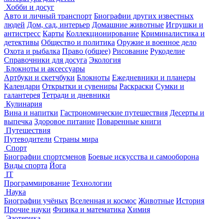
Хобби и досуг
Авто и личный транспорт
Биографии других известных
людей
Дом, сад, интерьер
Домашние животные
Игрушки и
антистресс
Карты
Коллекционирование
Криминалистика и
детективы
Общество и политика
Оружие и военное дело
Охота и рыбалка
Право (общее)
Рисование
Рукоделие
Справочники для досуга
Экология
Блокноты и аксессуары
Артбуки и скетчбуки
Блокноты
Ежедневники и планеры
Календари
Открытки и сувениры
Раскраски
Сумки и
галантерея
Тетради и дневники
Кулинария
Вина и напитки
Гастрономические путешествия
Десерты и
выпечка
Здоровое питание
Поваренные книги
Путешествия
Путеводители
Страны мира
Спорт
Биографии спортсменов
Боевые искусства и самооборона
Виды спорта
Йога
IT
Программирование
Технологии
Наука
Биографии учёных
Вселенная и космос
Животные
История
Прочие науки
Физика и математика
Химия
Эзотерика