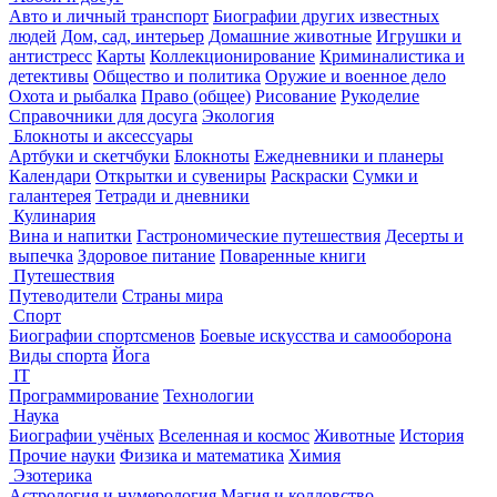
Авто и личный транспорт
Биографии других известных
людей
Дом, сад, интерьер
Домашние животные
Игрушки и
антистресс
Карты
Коллекционирование
Криминалистика и
детективы
Общество и политика
Оружие и военное дело
Охота и рыбалка
Право (общее)
Рисование
Рукоделие
Справочники для досуга
Экология
Блокноты и аксессуары
Артбуки и скетчбуки
Блокноты
Ежедневники и планеры
Календари
Открытки и сувениры
Раскраски
Сумки и
галантерея
Тетради и дневники
Кулинария
Вина и напитки
Гастрономические путешествия
Десерты и
выпечка
Здоровое питание
Поваренные книги
Путешествия
Путеводители
Страны мира
Спорт
Биографии спортсменов
Боевые искусства и самооборона
Виды спорта
Йога
IT
Программирование
Технологии
Наука
Биографии учёных
Вселенная и космос
Животные
История
Прочие науки
Физика и математика
Химия
Эзотерика
Астрология и нумерология
Магия и колдовство