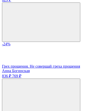
-24%
Грех прощения. Не совершай греха прощения
Анна Богинская
836 ₽
769 ₽