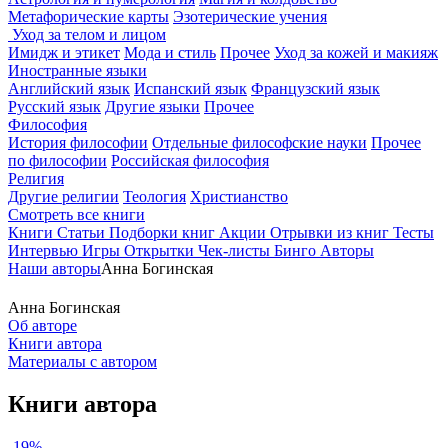
Метафорические карты
Эзотерические учения
Уход за телом и лицом
Имидж и этикет
Мода и стиль
Прочее
Уход за кожей и макияж
Иностранные языки
Английский язык
Испанский язык
Французский язык
Русский язык
Другие языки
Прочее
Философия
История философии
Отдельные философские науки
Прочее
по философии
Российская философия
Религия
Другие религии
Теология
Христианство
Смотреть все книги
Книги
Статьи
Подборки книг
Акции
Отрывки из книг
Тесты
Интервью
Игры
Открытки
Чек-листы
Бинго
Авторы
Наши авторы
Анна Богинская
Анна Богинская
Об авторе
Книги автора
Материалы с автором
Книги автора
-19%