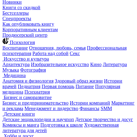
Новинки
Книги со скидкой
Бестселлеры
Спецпроекты
Как опубликовать книгу
Корпоративным клиентам
Продюсерский центр
Психология
Воспитание
Отношения, любовь, семья
Профессиональная
психотерапия
Работа над собой
Секс
Искусство и культура
Архитектура
Изобразительное искусство
Кино
Литература
Музыка
Фотография
Медицина
Анатомия и физиология
Здоровый образ жизни
Истории
врачей
Педиатрия
Первая помощь
Питание
Популярная
медицина
Психиатрия
Бизнес и саморазвитие
Бизнес и предпринимательство
Истории компаний
Маркетинг
и реклама
Менеджмент и лидерство
Финансы
SMM
Детские книги
Детские энциклопедии и научпоп
Детское творчество и досуг
Комиксы и манга
Подготовка к школе
Художественная
литература для детей
Хобби и досуг