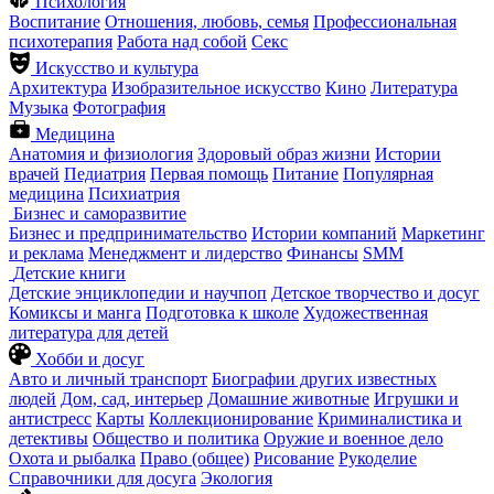
Психология
Воспитание
Отношения, любовь, семья
Профессиональная
психотерапия
Работа над собой
Секс
Искусство и культура
Архитектура
Изобразительное искусство
Кино
Литература
Музыка
Фотография
Медицина
Анатомия и физиология
Здоровый образ жизни
Истории
врачей
Педиатрия
Первая помощь
Питание
Популярная
медицина
Психиатрия
Бизнес и саморазвитие
Бизнес и предпринимательство
Истории компаний
Маркетинг
и реклама
Менеджмент и лидерство
Финансы
SMM
Детские книги
Детские энциклопедии и научпоп
Детское творчество и досуг
Комиксы и манга
Подготовка к школе
Художественная
литература для детей
Хобби и досуг
Авто и личный транспорт
Биографии других известных
людей
Дом, сад, интерьер
Домашние животные
Игрушки и
антистресс
Карты
Коллекционирование
Криминалистика и
детективы
Общество и политика
Оружие и военное дело
Охота и рыбалка
Право (общее)
Рисование
Рукоделие
Справочники для досуга
Экология