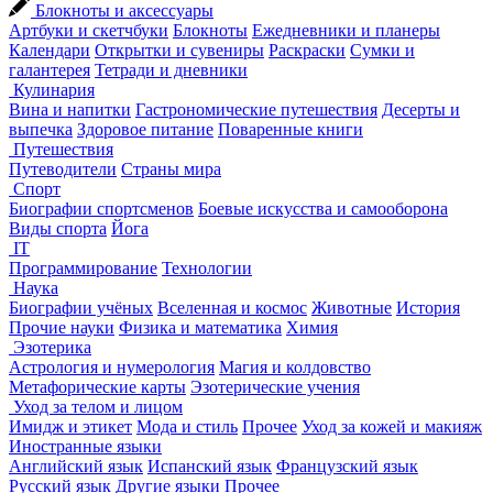
Блокноты и аксессуары
Артбуки и скетчбуки
Блокноты
Ежедневники и планеры
Календари
Открытки и сувениры
Раскраски
Сумки и
галантерея
Тетради и дневники
Кулинария
Вина и напитки
Гастрономические путешествия
Десерты и
выпечка
Здоровое питание
Поваренные книги
Путешествия
Путеводители
Страны мира
Спорт
Биографии спортсменов
Боевые искусства и самооборона
Виды спорта
Йога
IT
Программирование
Технологии
Наука
Биографии учёных
Вселенная и космос
Животные
История
Прочие науки
Физика и математика
Химия
Эзотерика
Астрология и нумерология
Магия и колдовство
Метафорические карты
Эзотерические учения
Уход за телом и лицом
Имидж и этикет
Мода и стиль
Прочее
Уход за кожей и макияж
Иностранные языки
Английский язык
Испанский язык
Французский язык
Русский язык
Другие языки
Прочее