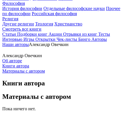
Философия
История философии
Отдельные философские науки
Прочее
по философии
Российская философия
Религия
Другие религии
Теология
Христианство
Смотреть все книги
Статьи
Подборки книг
Акции
Отрывки из книг
Тесты
Интервью
Игры
Открытки
Чек-листы
Бинго
Авторы
Наши авторы
Александр Овечкин
Александр Овечкин
Об авторе
Книги автора
Материалы с автором
Книги автора
Материалы с автором
Пока ничего нет.