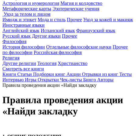
Астрология и нумерология
Магия и колдовство
Метафорические карты
Эзотерические учения
Уход за телом и лицом
Имидж и этикет
Мода и стиль
Прочее
Уход за кожей и макияж
Иностранные языки
Английский язык
Испанский язык
Французский язык
Русский язык
Другие языки
Прочее
Философия
История философии
Отдельные философские науки
Прочее
по философии
Российская философия
Религия
Другие религии
Теология
Христианство
Смотреть все книги
Книги
Статьи
Подборки книг
Акции
Отрывки из книг
Тесты
Интервью
Игры
Открытки
Чек-листы
Бинго
Авторы
Правила проведения акции «Найди закладку
Правила проведения акции
«Найди закладку