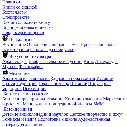
Новинки
Книги со скидкой
Бестселлеры
Спецпроекты
Как опубликовать книгу
Корпоративным клиентам
Продюсерский центр
Психология
Воспитание
Отношения, любовь, семья
Профессиональная
психотерапия
Работа над собой
Секс
Искусство и культура
Архитектура
Изобразительное искусство
Кино
Литература
Музыка
Фотография
Медицина
Анатомия и физиология
Здоровый образ жизни
Истории
врачей
Педиатрия
Первая помощь
Питание
Популярная
медицина
Психиатрия
Бизнес и саморазвитие
Бизнес и предпринимательство
Истории компаний
Маркетинг
и реклама
Менеджмент и лидерство
Финансы
SMM
Детские книги
Детские энциклопедии и научпоп
Детское творчество и досуг
Комиксы и манга
Подготовка к школе
Художественная
литература для детей