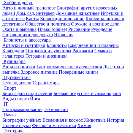
Хобби и досуг
Авто и личный транспорт
Биографии других известных
людей
Дом, сад, интерьер
Домашние животные
Игрушки и
антистресс
Карты
Коллекционирование
Криминалистика и
детективы
Общество и политика
Оружие и военное дело
Охота и рыбалка
Право (общее)
Рисование
Рукоделие
Справочники для досуга
Экология
Блокноты и аксессуары
Артбуки и скетчбуки
Блокноты
Ежедневники и планеры
Календари
Открытки и сувениры
Раскраски
Сумки и
галантерея
Тетради и дневники
Кулинария
Вина и напитки
Гастрономические путешествия
Десерты и
выпечка
Здоровое питание
Поваренные книги
Путешествия
Путеводители
Страны мира
Спорт
Биографии спортсменов
Боевые искусства и самооборона
Виды спорта
Йога
IT
Программирование
Технологии
Наука
Биографии учёных
Вселенная и космос
Животные
История
Прочие науки
Физика и математика
Химия
Эзотерика