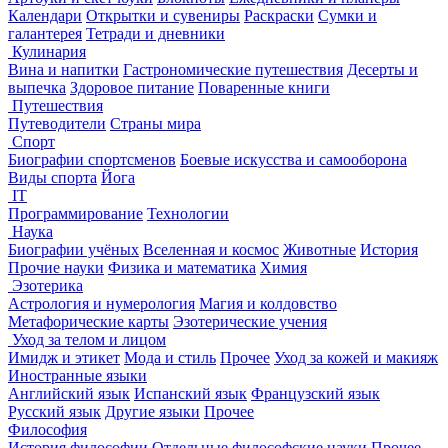
Календари
Открытки и сувениры
Раскраски
Сумки и
галантерея
Тетради и дневники
Кулинария
Вина и напитки
Гастрономические путешествия
Десерты и
выпечка
Здоровое питание
Поваренные книги
Путешествия
Путеводители
Страны мира
Спорт
Биографии спортсменов
Боевые искусства и самооборона
Виды спорта
Йога
IT
Программирование
Технологии
Наука
Биографии учёных
Вселенная и космос
Животные
История
Прочие науки
Физика и математика
Химия
Эзотерика
Астрология и нумерология
Магия и колдовство
Метафорические карты
Эзотерические учения
Уход за телом и лицом
Имидж и этикет
Мода и стиль
Прочее
Уход за кожей и макияж
Иностранные языки
Английский язык
Испанский язык
Французский язык
Русский язык
Другие языки
Прочее
Философия
История философии
Отдельные философские науки
Прочее