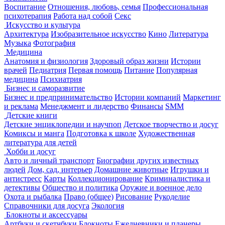
Воспитание
Отношения, любовь, семья
Профессиональная
психотерапия
Работа над собой
Секс
Искусство и культура
Архитектура
Изобразительное искусство
Кино
Литература
Музыка
Фотография
Медицина
Анатомия и физиология
Здоровый образ жизни
Истории
врачей
Педиатрия
Первая помощь
Питание
Популярная
медицина
Психиатрия
Бизнес и саморазвитие
Бизнес и предпринимательство
Истории компаний
Маркетинг
и реклама
Менеджмент и лидерство
Финансы
SMM
Детские книги
Детские энциклопедии и научпоп
Детское творчество и досуг
Комиксы и манга
Подготовка к школе
Художественная
литература для детей
Хобби и досуг
Авто и личный транспорт
Биографии других известных
людей
Дом, сад, интерьер
Домашние животные
Игрушки и
антистресс
Карты
Коллекционирование
Криминалистика и
детективы
Общество и политика
Оружие и военное дело
Охота и рыбалка
Право (общее)
Рисование
Рукоделие
Справочники для досуга
Экология
Блокноты и аксессуары
Артбуки и скетчбуки
Блокноты
Ежедневники и планеры