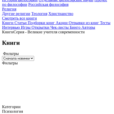
по философии
Российская философия
Религия
Другие религии
Теология
Христианство
Смотреть все книги
Книги
Статьи
Подборки книг
Акции
Отрывки из книг
Тесты
Интервью
Игры
Открытки
Чек-листы
Бинго
Авторы
Книги
Серия - Великие учителя современности
Книги
Фильтры
Фильтры
Категории
Психология