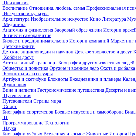
Психология
Воспитание
Отношения, любовь, семья
Профессиональная пси
Искусство и культура
Архитектура
Изобразительное искусство
Кино
Литература
Муз
Медицина
Анатомия и физиология
Здоровый образ жизни
Истории враче
Бизнес и саморазвитие
Бизнес и предпринимательство
Истории компаний
Маркетинг 
Детские книги
Детские энциклопедии и научпоп
Детское творчество и досуг
К
Хобби и досуг
Авто и личный транспорт
Биографии других известных людей
Общество и политика
Оружие и военное дело
Охота и рыбалка
Блокноты и аксессуары
Артбуки и скетчбуки
Блокноты
Ежедневники и планеры
Кален
Кулинария
Вина и напитки
Гастрономические путешествия
Десерты и вы
Путешествия
Путеводители
Страны мира
Спорт
Биографии спортсменов
Боевые искусства и самооборона
Виды
IT
Программирование
Технологии
Наука
Биографии учёных
Вселенная и космос
Животные
История
Про