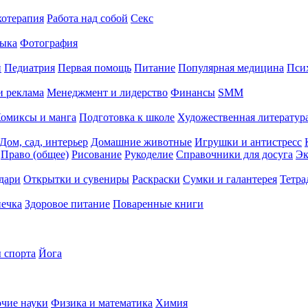
хотерапия
Работа над собой
Секс
ыка
Фотография
й
Педиатрия
Первая помощь
Питание
Популярная медицина
Пси
и реклама
Менеджмент и лидерство
Финансы
SMM
омиксы и манга
Подготовка к школе
Художественная литература
Дом, сад, интерьер
Домашние животные
Игрушки и антистресс
Право (общее)
Рисование
Рукоделие
Справочники для досуга
Эк
дари
Открытки и сувениры
Раскраски
Сумки и галантерея
Тетра
печка
Здоровое питание
Поваренные книги
 спорта
Йога
чие науки
Физика и математика
Химия