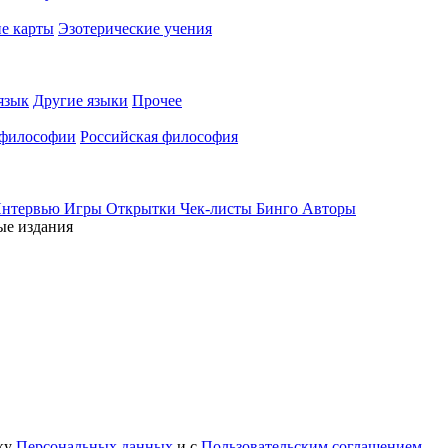
е карты
Эзотерические учения
язык
Другие языки
Прочее
 философии
Российская философия
нтервью
Игры
Открытки
Чек-листы
Бинго
Авторы
ые издания
тку
Персональных данных
и с
Пользовательским соглашением