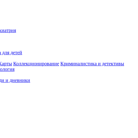
хиатрия
 для детей
Карты
Коллекционирование
Криминалистика и детективы
ология
ди и дневники