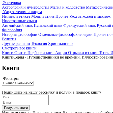
Эзотерика
Астрология и нумерология
Магия и колдовство
Метафорически
Уход за телом и лицом
Имидж и этикет
Мода и стиль
Прочее
Уход за кожей и макияж
Иностранные языки
Английский язык
Испанский язык
Французский язык
Русский 
Философия
История философии
Отдельные философские науки
Прочее по
Религия
Другие религии
Теология
Христианство
Смотреть все книги
Книги
Статьи
Подборки книг
Акции
Отрывки из книг
Тесты
И
Книги
Серия - Путешественники во времени. Иллюстрированн
Книги
Фильтры
Подпишись на нашу рассылку и получи в подарок книгу
Получить книги
Нажимая кнопку Получить книги, Вы соглашаетесь на обрабо