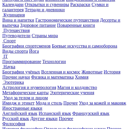
Календари
Открытки и сувениры
Раскраски
Сумки и
галантерея
Тетради и дневники
Кулинария
Вина и напитки
Гастрономические путешествия
Десерты и
выпечка
Здоровое питание
Поваренные книги
Путешествия
Путеводители
Страны мира
Спорт
Биографии спортсменов
Боевые искусства и самооборона
Виды спорта
Йога
IT
Программирование
Технологии
Наука
Биографии учёных
Вселенная и космос
Животные
История
Прочие науки
Физика и математика
Химия
Эзотерика
Астрология и нумерология
Магия и колдовство
Метафорические карты
Эзотерические учения
Уход за телом и лицом
Имидж и этикет
Мода и стиль
Прочее
Уход за кожей и макияж
Иностранные языки
Английский язык
Испанский язык
Французский язык
Русский язык
Другие языки
Прочее
Философия
История философии
Отдельные философские науки
Прочее