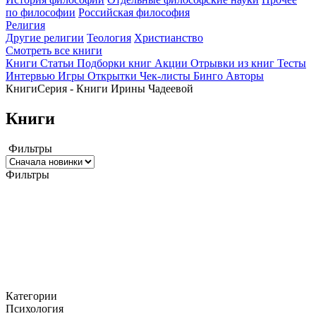
по философии
Российская философия
Религия
Другие религии
Теология
Христианство
Смотреть все книги
Книги
Статьи
Подборки книг
Акции
Отрывки из книг
Тесты
Интервью
Игры
Открытки
Чек-листы
Бинго
Авторы
Книги
Серия - Книги Ирины Чадеевой
Книги
Фильтры
Фильтры
Категории
Психология