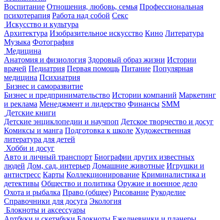
Воспитание
Отношения, любовь, семья
Профессиональная
психотерапия
Работа над собой
Секс
Искусство и культура
Архитектура
Изобразительное искусство
Кино
Литература
Музыка
Фотография
Медицина
Анатомия и физиология
Здоровый образ жизни
Истории
врачей
Педиатрия
Первая помощь
Питание
Популярная
медицина
Психиатрия
Бизнес и саморазвитие
Бизнес и предпринимательство
Истории компаний
Маркетинг
и реклама
Менеджмент и лидерство
Финансы
SMM
Детские книги
Детские энциклопедии и научпоп
Детское творчество и досуг
Комиксы и манга
Подготовка к школе
Художественная
литература для детей
Хобби и досуг
Авто и личный транспорт
Биографии других известных
людей
Дом, сад, интерьер
Домашние животные
Игрушки и
антистресс
Карты
Коллекционирование
Криминалистика и
детективы
Общество и политика
Оружие и военное дело
Охота и рыбалка
Право (общее)
Рисование
Рукоделие
Справочники для досуга
Экология
Блокноты и аксессуары
Артбуки и скетчбуки
Блокноты
Ежедневники и планеры