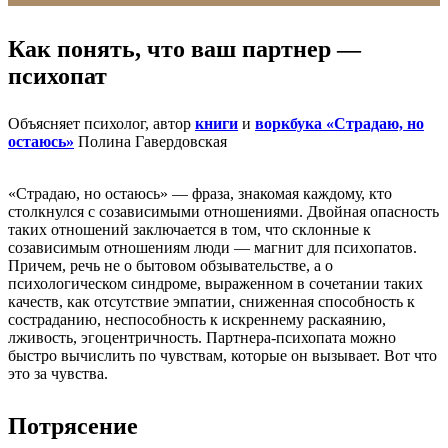
Как понять, что ваш партнер —
психопат
Объясняет психолог, автор
книги
и
воркбука «Страдаю, но
остаюсь»
Полина Гавердовская
«Страдаю, но остаюсь» — фраза, знакомая каждому, кто
столкнулся с созависимыми отношениями. Двойная опасность
таких отношений заключается в том, что склонные к
созависимым отношениям люди — магнит для психопатов.
Причем, речь не о бытовом обзывательстве, а о
психологическом синдроме, выраженном в сочетании таких
качеств, как отсутствие эмпатии, сниженная способность к
состраданию, неспособность к искреннему раскаянию,
лживость, эгоцентричность. Партнера-психопата можно
быстро вычислить по чувствам, которые он вызывает. Вот что
это за чувства.
Потрясение