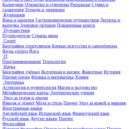
Календари
Открытки и сувениры
Раскраски
Сумки и
галантерея
Тетради и дневники
Кулинария
Вина и напитки
Гастрономические путешествия
Десерты и
выпечка
Здоровое питание
Поваренные книги
Путешествия
Путеводители
Страны мира
Спорт
Биографии спортсменов
Боевые искусства и самооборона
Виды спорта
Йога
IT
Программирование
Технологии
Наука
Биографии учёных
Вселенная и космос
Животные
История
Прочие науки
Физика и математика
Химия
Эзотерика
Астрология и нумерология
Магия и колдовство
Метафорические карты
Эзотерические учения
Уход за телом и лицом
Имидж и этикет
Мода и стиль
Прочее
Уход за кожей и макияж
Иностранные языки
Английский язык
Испанский язык
Французский язык
Русский язык
Другие языки
Прочее
Философия
История философии
Отдельные философские науки
Прочее