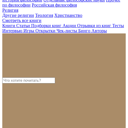
по философии
Российская философия
Религия
Другие религии
Теология
Христианство
Смотреть все книги
Книги
Статьи
Подборки книг
Акции
Отрывки из книг
Тесты
Интервью
Игры
Открытки
Чек-листы
Бинго
Авторы