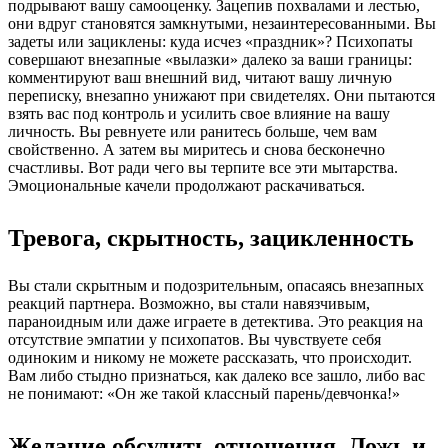
подрывают вашу самооценку. Зацепив похвалами и лестью,
они вдруг становятся замкнутыми, незаинтересованными. Вы
задеты или зациклены: куда исчез «праздник»? Психопаты
совершают внезапные «вылазки» далеко за ваши границы:
комментируют ваш внешний вид, читают вашу личную
переписку, внезапно унижают при свидетелях. Они пытаются
взять вас под контроль и усилить свое влияние на вашу
личность. Вы ревнуете или ранитесь больше, чем вам
свойственно. А затем вы миритесь и снова бесконечно
счастливы. Вот ради чего вы терпите все эти мытарства.
Эмоциональные качели продолжают раскачиваться.
Тревога, скрытность, зацикленность
Вы стали скрытным и подозрительным, опасаясь внезапных
реакций партнера. Возможно, вы стали навязчивым,
параноидным или даже играете в детектива. Это реакция на
отсутствие эмпатии у психопатов. Вы чувствуете себя
одиноким и никому не можете рассказать, что происходит.
Вам либо стыдно признаться, как далеко все зашло, либо вас
не понимают: «Он же такой классный парень/девчонка!»
Желание обсудить отношения. Ложь и