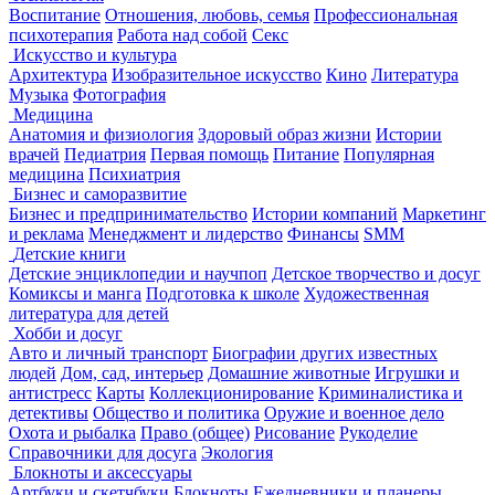
Воспитание
Отношения, любовь, семья
Профессиональная
психотерапия
Работа над собой
Секс
Искусство и культура
Архитектура
Изобразительное искусство
Кино
Литература
Музыка
Фотография
Медицина
Анатомия и физиология
Здоровый образ жизни
Истории
врачей
Педиатрия
Первая помощь
Питание
Популярная
медицина
Психиатрия
Бизнес и саморазвитие
Бизнес и предпринимательство
Истории компаний
Маркетинг
и реклама
Менеджмент и лидерство
Финансы
SMM
Детские книги
Детские энциклопедии и научпоп
Детское творчество и досуг
Комиксы и манга
Подготовка к школе
Художественная
литература для детей
Хобби и досуг
Авто и личный транспорт
Биографии других известных
людей
Дом, сад, интерьер
Домашние животные
Игрушки и
антистресс
Карты
Коллекционирование
Криминалистика и
детективы
Общество и политика
Оружие и военное дело
Охота и рыбалка
Право (общее)
Рисование
Рукоделие
Справочники для досуга
Экология
Блокноты и аксессуары
Артбуки и скетчбуки
Блокноты
Ежедневники и планеры