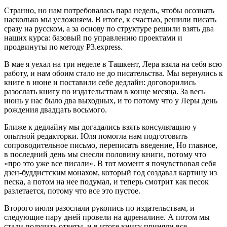
Странно, но нам потребовалась пара недель, чтобы осознать
насколько мы усложняем. В итоге, к счастью, решили писать
сразу на русском, а за основу по структуре решили взять два
наших курса: базовый по управлению проектами и
продвинуты по методу P3.express.
В мае я уехал на три неделе в Ташкент, Лера взяла на себя всю
работу, и нам обоим стало не до писательства. Мы вернулись к
книге в июне и поставили себе дедлайн: договорились
разослать книгу по издательствам в конце месяца. За весь
июнь у нас было два выходных, и то потому что у Леры день
рождения двадцать восьмого.
Ближе к дедлайну мы догадались взять консультацию у
опытной редакторки. Юля помогла нам подготовить
сопроводительное письмо, переписать введение, Но главное,
в последний день мы снесли половину книги, потому что
«про это уже все писали». В тот момент я почувствовал себя
дзен-буддистским монахом, который год создавал картину из
песка, а потом на нее подумал, и теперь смотрит как песок
разлетается, потому что все это пустое.
Второго июля разослали рукопись по издательствам, и
следующие пару дней провели на адреналине. А потом мы
стали получать ответы, и в итоге книгу приняли все.