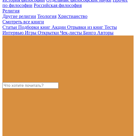
по философии
Российская философия
Религия
Другие религии
Теология
Христианство
Смотреть все книги
Статьи
Подборки книг
Акции
Отрывки из книг
Тесты
Интервью
Игры
Открытки
Чек-листы
Бинго
Авторы