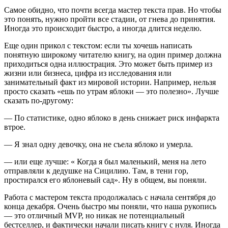
Самое обидно, что почти всегда мастер текста прав. Но чтобы
это понять, нужно пройти все стадии, от гнева до принятия.
Иногда это происходит быстро, а иногда длится неделю.
Еще один прикол с текстом: если ты хочешь написать
понятную широкому читателю книгу, на один пример должна
приходиться одна иллюстрация. Это может быть пример из
жизни или бизнеса, цифра из исследования или
занимательный факт из мировой истории. Например, нельзя
просто сказать «ешь по утрам яблоки — это полезно». Лучше
сказать по-другому:
— По статистике, одно яблоко в день снижает риск инфаркта
втрое.
— Я знал одну девочку, она не съела яблоко и умерла.
— или еще лучше: « Когда я был маленький, меня на лето
отправляли к дедушке на Сицилию. Там, в тени гор,
простирался его яблоневый сад». Ну в общем, вы поняли.
Работа с мастером текста продолжалась с начала сентября до
конца декабря. Очень быстро мы поняли, что наша рукопись
— это отличный MVP, но никак не потенциальный
бестселлер, и фактически начали писать книгу с нуля. Иногда