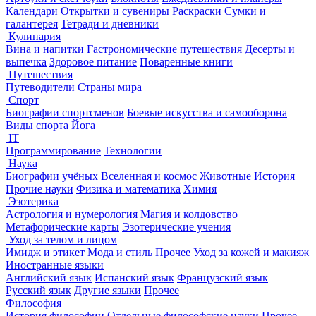
Календари
Открытки и сувениры
Раскраски
Сумки и
галантерея
Тетради и дневники
Кулинария
Вина и напитки
Гастрономические путешествия
Десерты и
выпечка
Здоровое питание
Поваренные книги
Путешествия
Путеводители
Страны мира
Спорт
Биографии спортсменов
Боевые искусства и самооборона
Виды спорта
Йога
IT
Программирование
Технологии
Наука
Биографии учёных
Вселенная и космос
Животные
История
Прочие науки
Физика и математика
Химия
Эзотерика
Астрология и нумерология
Магия и колдовство
Метафорические карты
Эзотерические учения
Уход за телом и лицом
Имидж и этикет
Мода и стиль
Прочее
Уход за кожей и макияж
Иностранные языки
Английский язык
Испанский язык
Французский язык
Русский язык
Другие языки
Прочее
Философия
История философии
Отдельные философские науки
Прочее