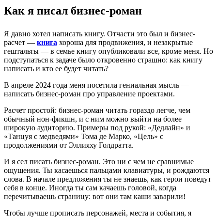
Как я писал бизнес-роман
Я давно хотел написать книгу. Отчасти это был и бизнес-
расчет —
книга
хороша для продвижения, и незакрытые
гештальты — в семье книгу опубликовали все, кроме меня. Но
подступаться к задаче было откровенно страшно: как книгу
написать и кто ее будет читать?
В апреле 2024 года меня посетила гениальная мысль —
написать бизнес-роман про управление проектами.
Расчет простой: бизнес-роман читать гораздо легче, чем
обычный нон-фикшн, и с ним можно выйти на более
широкую аудиторию. Примеры под рукой: «Дедлайн» и
«Танцуя с медведями» Тома де Марко, «Цель» с
продолжениями от Эллияху Голдратта.
И я сел писать бизнес-роман. Это ни с чем не сравнимые
ощущения. Ты касаешься пальцами клавиатуры, и рождаются
слова. В начале предложения ты не знаешь, как герои поведут
себя в конце. Иногда ты сам качаешь головой, когда
перечитываешь страницу: вот они там каши заварили!
Чтобы лучше прописать персонажей, места и события, я