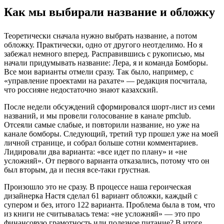
Как мы выбирали название и обложку
Теоретически сначала нужно выбрать название, а потом
обложку. Практически, одно от другого неотделимо. Но я
забежал немного вперед. Расправившись с рукописью, мы
начали придумывать название: Лера, я и команда Бомборы.
Все мои варианты отмели сразу. Так было, например, с
«управление проектами на рахате» — редакция посчитала,
что россияне недостаточно знают казахский.
После недели обсуждений сформировался шорт-лист из семи
названий, и мы провели голосование в канале pmclub.
Отсеяли самые слабые, и повторили название, но уже на
канале бомборы. Следующий, третий тур прошел уже на моей
личной странице, и собрал больше сотни комментариев.
Лидировали два варианта: «все идет по плану» и «не
усложняй». От первого варианта отказались, потому что он
был вторым, да и песня все-таки грустная.
Произошло это не сразу. В процессе наша героическая
дизайнерка Настя сделал 61 вариант обложки, каждый с
супером и без, итого 122 варианта. Проблема была в том, что
из книги не считывалась тема: «не усложняй» — это про
финансовую грамотность или полезное питание? В итоге