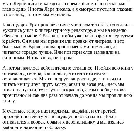
мы с Лерой писали каждый в своем кабинете по несколько
глав в день. Иногда Лера писала, а я смотрел пустыми глазами
в потолок, а потом мы менялись.
К концу декабря приключения с мастером текста закончились.
Рукопись ушла к литературному редактору, а мы на неделю
сбежали на море. Сбежали, чтобы уже на январских вернуться
к работе. Сначала мы принимали правки от литреда, и это
была магия. Вроде, слова просто местами поменяли, а
читается гораздо лучше. Или повторы слов заменили на
синонимы. И так в каждой строке.
А потом началось действительно страшное. Пройдя всю книгу
от начала до конца, мы поняли, что на этом нельзя
останавливаться. Мы сели друг напротив друга и начали
читать книгу друг другу вслух, абзац за абзацем. Здесь мы
что-то напутали, тут звучит некрасиво, а там вообще слово
прочитано? И так два раза от начала до конца мы прошли всю
книгу.
К счастью, теперь нас поджимал дедлайн, и от третьей
проходки по тексту мы вынужденно отказались. Текст
отправился к корректорам и к верстальщику, а мы взялись
выбирать название и обложку.