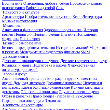
Воспитание
Отношения, любовь, семья
Профессиональная
психотерапия
Работа над собой
Секс
Искусство и культура
Архитектура
Изобразительное искусство
Кино
Литература
Музыка
Фотография
Медицина
Анатомия и физиология
Здоровый образ жизни
Истории
врачей
Педиатрия
Первая помощь
Питание
Популярная
медицина
Психиатрия
Бизнес и саморазвитие
Бизнес и предпринимательство
Истории компаний
Маркетинг
и реклама
Менеджмент и лидерство
Финансы
SMM
Детские книги
Детские энциклопедии и научпоп
Детское творчество и досуг
Комиксы и манга
Подготовка к школе
Художественная
литература для детей
Хобби и досуг
Авто и личный транспорт
Биографии других известных
людей
Дом, сад, интерьер
Домашние животные
Игрушки и
антистресс
Карты
Коллекционирование
Криминалистика и
детективы
Общество и политика
Оружие и военное дело
Охота и рыбалка
Право (общее)
Рисование
Рукоделие
Справочники для досуга
Экология
Блокноты и аксессуары
Артбуки и скетчбуки
Блокноты
Ежедневники и планеры