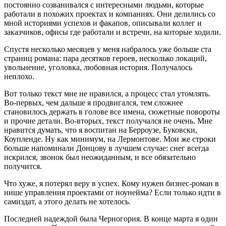
постоянно созванивался с интересными людьми, которые
работали в похожих проектах и компаниях. Они делились со
мной историями успехов и факапов, описывали коллег и
заказчиков, офисы где работали и встречи, на которые ходили.
Спустя несколько месяцев у меня набралось уже больше ста
страниц романа: пара десятков героев, несколько локаций,
увольнение, уголовка, любовная история. Получалось
неплохо.
Вот только текст мне не нравился, а процесс стал утомлять.
Во-первых, чем дальше я продвигался, тем сложнее
становилось держать в голове все имена, сюжетные повороты
и прочие детали. Во-вторых, текст получался не очень. Мне
нравится думать, что я воспитан на Берроузе, Буковски,
Коупленде. Ну как минимум, на Лермонтове. Мои же строки
больше напоминали Донцову в лучшем случае: снег всегда
искрился, звонок был неожиданным, и все обязательно
получится.
Что хуже, я потерял веру в успех. Кому нужен бизнес-роман в
нише управления проектами от ноунейма? Если только идти в
самиздат, а этого делать не хотелось.
Последней надеждой была Черногория. В конце марта я один