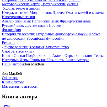
Метафорические карты
Эзотерические учения
Уход за телом и лицом
Имидж и этикет
Мода и стиль
Прочее
Уход за кожей и макияж
Иностранные языки
Английский язык
Испанский язык
Французский язык
Русский язык
Другие языки
Прочее
Философия
История философии
Отдельные философские науки
Прочее
по философии
Российская философия
Религия
Другие религии
Теология
Христианство
Смотреть все книги
Книги
Статьи
Подборки книг
Акции
Отрывки из книг
Тесты
Интервью
Игры
Открытки
Чек-листы
Бинго
Авторы
Наши авторы
Зои МакКей
Зои МакКей
Об авторе
Книги автора
Материалы с автором
Книги автора
-47%