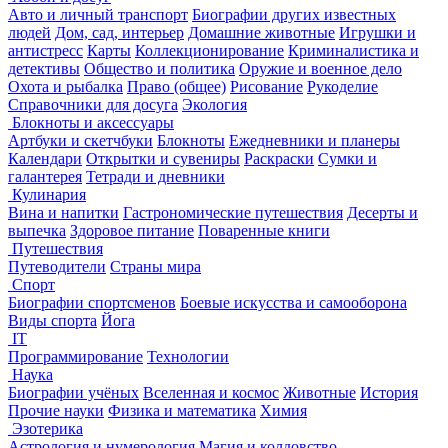
Авто и личный транспорт
Биографии других известных
людей
Дом, сад, интерьер
Домашние животные
Игрушки и
антистресс
Карты
Коллекционирование
Криминалистика и
детективы
Общество и политика
Оружие и военное дело
Охота и рыбалка
Право (общее)
Рисование
Рукоделие
Справочники для досуга
Экология
Блокноты и аксессуары
Артбуки и скетчбуки
Блокноты
Ежедневники и планеры
Календари
Открытки и сувениры
Раскраски
Сумки и
галантерея
Тетради и дневники
Кулинария
Вина и напитки
Гастрономические путешествия
Десерты и
выпечка
Здоровое питание
Поваренные книги
Путешествия
Путеводители
Страны мира
Спорт
Биографии спортсменов
Боевые искусства и самооборона
Виды спорта
Йога
IT
Программирование
Технологии
Наука
Биографии учёных
Вселенная и космос
Животные
История
Прочие науки
Физика и математика
Химия
Эзотерика
Астрология и нумерология
Магия и колдовство