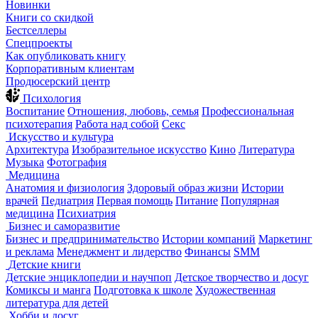
Новинки
Книги со скидкой
Бестселлеры
Спецпроекты
Как опубликовать книгу
Корпоративным клиентам
Продюсерский центр
Психология
Воспитание
Отношения, любовь, семья
Профессиональная
психотерапия
Работа над собой
Секс
Искусство и культура
Архитектура
Изобразительное искусство
Кино
Литература
Музыка
Фотография
Медицина
Анатомия и физиология
Здоровый образ жизни
Истории
врачей
Педиатрия
Первая помощь
Питание
Популярная
медицина
Психиатрия
Бизнес и саморазвитие
Бизнес и предпринимательство
Истории компаний
Маркетинг
и реклама
Менеджмент и лидерство
Финансы
SMM
Детские книги
Детские энциклопедии и научпоп
Детское творчество и досуг
Комиксы и манга
Подготовка к школе
Художественная
литература для детей
Хобби и досуг