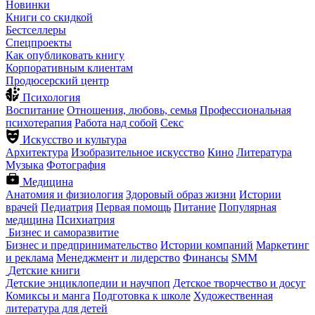
Новинки
Книги со скидкой
Бестселлеры
Спецпроекты
Как опубликовать книгу
Корпоративным клиентам
Продюсерский центр
Психология
Воспитание
Отношения, любовь, семья
Профессиональная
психотерапия
Работа над собой
Секс
Искусство и культура
Архитектура
Изобразительное искусство
Кино
Литература
Музыка
Фотография
Медицина
Анатомия и физиология
Здоровый образ жизни
Истории
врачей
Педиатрия
Первая помощь
Питание
Популярная
медицина
Психиатрия
Бизнес и саморазвитие
Бизнес и предпринимательство
Истории компаний
Маркетинг
и реклама
Менеджмент и лидерство
Финансы
SMM
Детские книги
Детские энциклопедии и научпоп
Детское творчество и досуг
Комиксы и манга
Подготовка к школе
Художественная
литература для детей