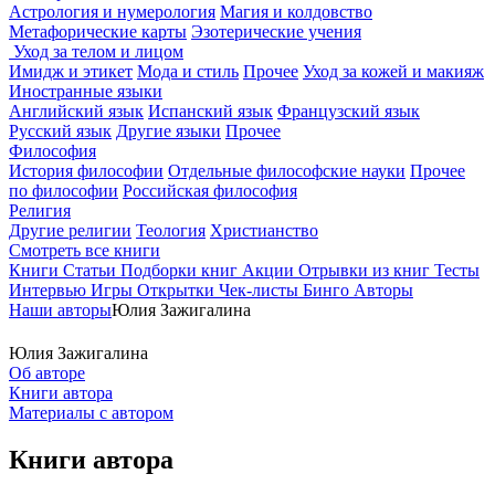
Астрология и нумерология
Магия и колдовство
Метафорические карты
Эзотерические учения
Уход за телом и лицом
Имидж и этикет
Мода и стиль
Прочее
Уход за кожей и макияж
Иностранные языки
Английский язык
Испанский язык
Французский язык
Русский язык
Другие языки
Прочее
Философия
История философии
Отдельные философские науки
Прочее
по философии
Российская философия
Религия
Другие религии
Теология
Христианство
Смотреть все книги
Книги
Статьи
Подборки книг
Акции
Отрывки из книг
Тесты
Интервью
Игры
Открытки
Чек-листы
Бинго
Авторы
Наши авторы
Юлия Зажигалина
Юлия Зажигалина
Об авторе
Книги автора
Материалы с автором
Книги автора