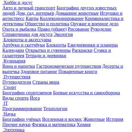
Хобби и досуг
Авто и личный транспорт
Биографии других известных
людей
Дом, сад, интерьер
Домашние животные
Игрушки и
антистресс
Карты
Коллекционирование
Криминалистика и
детективы
Общество и политика
Оружие и военное дело
Охота и рыбалка
Право (общее)
Рисование
Рукоделие
Справочники для досуга
Экология
Блокноты и аксессуары
Артбуки и скетчбуки
Блокноты
Ежедневники и планеры
Календари
Открытки и сувениры
Раскраски
Сумки и
галантерея
Тетради и дневники
Кулинария
Вина и напитки
Гастрономические путешествия
Десерты и
выпечка
Здоровое питание
Поваренные книги
Путешествия
Путеводители
Страны мира
Спорт
Биографии спортсменов
Боевые искусства и самооборона
Виды спорта
Йога
IT
Программирование
Технологии
Наука
Биографии учёных
Вселенная и космос
Животные
История
Прочие науки
Физика и математика
Химия
Эзотерика