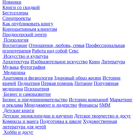
Новинки
Книги со скидкой
Бестселлеры
Спецпроекты
Как опубликовать книгу
Корпоративным клиентам
Продюсерский центр
Психология
Воспитание
Отношения, любовь, семья
Профессиональная
психотерапия
Работа над собой
Секс
Искусство и культура
Архитектура
Изобразительное искусство
Кино
Литература
Музыка
Фотография
Медицина
Анатомия и физиология
Здоровый образ жизни
Истории
врачей
Педиатрия
Первая помощь
Питание
Популярная
медицина
Психиатрия
Бизнес и саморазвитие
Бизнес и предпринимательство
Истории компаний
Маркетинг
и реклама
Менеджмент и лидерство
Финансы
SMM
Детские книги
Детские энциклопедии и научпоп
Детское творчество и досуг
Комиксы и манга
Подготовка к школе
Художественная
литература для детей
Хобби и досуг