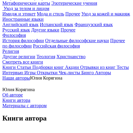
Метафорические карты
Эзотерические учения
Уход за телом и лицом
Имидж и этикет
Мода и стиль
Прочее
Уход за кожей и макияж
Иностранные языки
Английский язык
Испанский язык
Французский язык
Русский язык
Другие языки
Прочее
Философия
История философии
Отдельные философские науки
Прочее
по философии
Российская философия
Религия
Другие религии
Теология
Христианство
Смотреть все книги
Книги
Статьи
Подборки книг
Акции
Отрывки из книг
Тесты
Интервью
Игры
Открытки
Чек-листы
Бинго
Авторы
Наши авторы
Юлия Корягина
Юлия Корягина
Об авторе
Книги автора
Материалы с автором
Книги автора