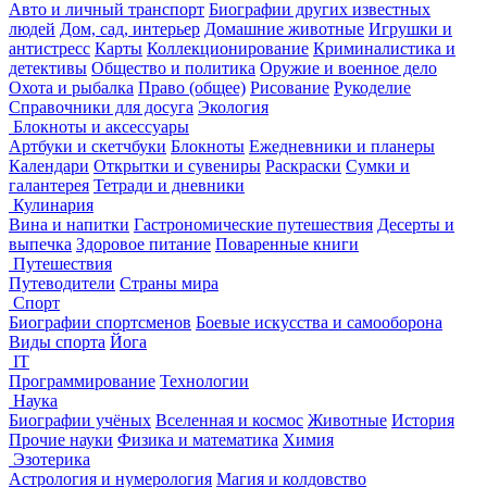
Авто и личный транспорт
Биографии других известных
людей
Дом, сад, интерьер
Домашние животные
Игрушки и
антистресс
Карты
Коллекционирование
Криминалистика и
детективы
Общество и политика
Оружие и военное дело
Охота и рыбалка
Право (общее)
Рисование
Рукоделие
Справочники для досуга
Экология
Блокноты и аксессуары
Артбуки и скетчбуки
Блокноты
Ежедневники и планеры
Календари
Открытки и сувениры
Раскраски
Сумки и
галантерея
Тетради и дневники
Кулинария
Вина и напитки
Гастрономические путешествия
Десерты и
выпечка
Здоровое питание
Поваренные книги
Путешествия
Путеводители
Страны мира
Спорт
Биографии спортсменов
Боевые искусства и самооборона
Виды спорта
Йога
IT
Программирование
Технологии
Наука
Биографии учёных
Вселенная и космос
Животные
История
Прочие науки
Физика и математика
Химия
Эзотерика
Астрология и нумерология
Магия и колдовство