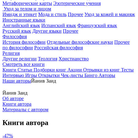
Метафорические карты
Эзотерические учения
Уход за телом и лицом
Имидж и этикет
Мода и стиль
Прочее
Уход за кожей и макияж
Иностранные языки
Английский язык
Испанский язык
Французский язык
Русский язык
Другие языки
Прочее
Философия
История философии
Отдельные философские науки
Прочее
по философии
Российская философия
Религия
Другие религии
Теология
Христианство
Смотреть все книги
Книги
Статьи
Подборки книг
Акции
Отрывки из книг
Тесты
Интервью
Игры
Открытки
Чек-листы
Бинго
Авторы
Наши авторы
Йанив Заид
Йанив Заид
Об авторе
Книги автора
Материалы с автором
Книги автора
-47%