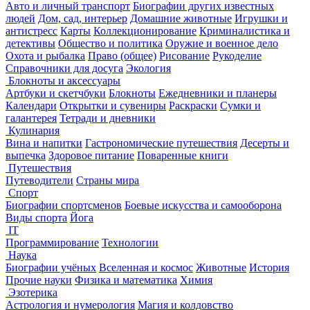
Авто и личный транспорт
Биографии других известных
людей
Дом, сад, интерьер
Домашние животные
Игрушки и
антистресс
Карты
Коллекционирование
Криминалистика и
детективы
Общество и политика
Оружие и военное дело
Охота и рыбалка
Право (общее)
Рисование
Рукоделие
Справочники для досуга
Экология
Блокноты и аксессуары
Артбуки и скетчбуки
Блокноты
Ежедневники и планеры
Календари
Открытки и сувениры
Раскраски
Сумки и
галантерея
Тетради и дневники
Кулинария
Вина и напитки
Гастрономические путешествия
Десерты и
выпечка
Здоровое питание
Поваренные книги
Путешествия
Путеводители
Страны мира
Спорт
Биографии спортсменов
Боевые искусства и самооборона
Виды спорта
Йога
IT
Программирование
Технологии
Наука
Биографии учёных
Вселенная и космос
Животные
История
Прочие науки
Физика и математика
Химия
Эзотерика
Астрология и нумерология
Магия и колдовство