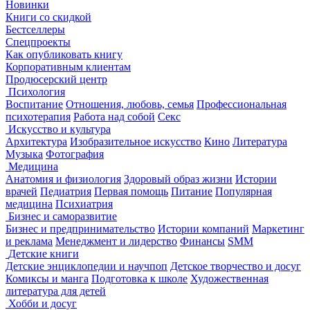
Новинки
Книги со скидкой
Бестселлеры
Спецпроекты
Как опубликовать книгу
Корпоративным клиентам
Продюсерский центр
Психология
Воспитание
Отношения, любовь, семья
Профессиональная
психотерапия
Работа над собой
Секс
Искусство и культура
Архитектура
Изобразительное искусство
Кино
Литература
Музыка
Фотография
Медицина
Анатомия и физиология
Здоровый образ жизни
Истории
врачей
Педиатрия
Первая помощь
Питание
Популярная
медицина
Психиатрия
Бизнес и саморазвитие
Бизнес и предпринимательство
Истории компаний
Маркетинг
и реклама
Менеджмент и лидерство
Финансы
SMM
Детские книги
Детские энциклопедии и научпоп
Детское творчество и досуг
Комиксы и манга
Подготовка к школе
Художественная
литература для детей
Хобби и досуг