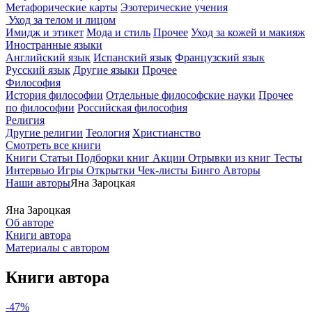
Метафорические карты
Эзотерические учения
Уход за телом и лицом
Имидж и этикет
Мода и стиль
Прочее
Уход за кожей и макияж
Иностранные языки
Английский язык
Испанский язык
Французский язык
Русский язык
Другие языки
Прочее
Философия
История философии
Отдельные философские науки
Прочее
по философии
Российская философия
Религия
Другие религии
Теология
Христианство
Смотреть все книги
Книги
Статьи
Подборки книг
Акции
Отрывки из книг
Тесты
Интервью
Игры
Открытки
Чек-листы
Бинго
Авторы
Наши авторы
Яна Зароцкая
Яна Зароцкая
Об авторе
Книги автора
Материалы с автором
Книги автора
-47%