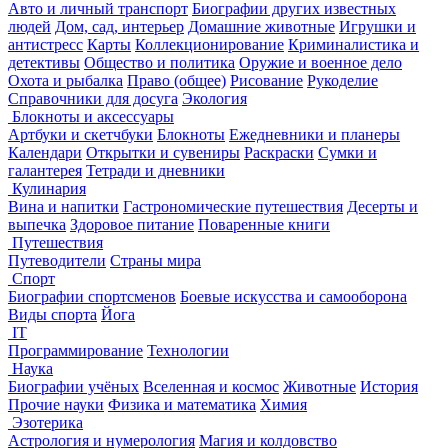
Авто и личный транспорт
Биографии других известных
людей
Дом, сад, интерьер
Домашние животные
Игрушки и
антистресс
Карты
Коллекционирование
Криминалистика и
детективы
Общество и политика
Оружие и военное дело
Охота и рыбалка
Право (общее)
Рисование
Рукоделие
Справочники для досуга
Экология
Блокноты и аксессуары
Артбуки и скетчбуки
Блокноты
Ежедневники и планеры
Календари
Открытки и сувениры
Раскраски
Сумки и
галантерея
Тетради и дневники
Кулинария
Вина и напитки
Гастрономические путешествия
Десерты и
выпечка
Здоровое питание
Поваренные книги
Путешествия
Путеводители
Страны мира
Спорт
Биографии спортсменов
Боевые искусства и самооборона
Виды спорта
Йога
IT
Программирование
Технологии
Наука
Биографии учёных
Вселенная и космос
Животные
История
Прочие науки
Физика и математика
Химия
Эзотерика
Астрология и нумерология
Магия и колдовство