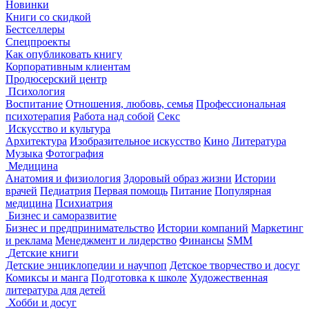
Новинки
Книги со скидкой
Бестселлеры
Спецпроекты
Как опубликовать книгу
Корпоративным клиентам
Продюсерский центр
Психология
Воспитание
Отношения, любовь, семья
Профессиональная
психотерапия
Работа над собой
Секс
Искусство и культура
Архитектура
Изобразительное искусство
Кино
Литература
Музыка
Фотография
Медицина
Анатомия и физиология
Здоровый образ жизни
Истории
врачей
Педиатрия
Первая помощь
Питание
Популярная
медицина
Психиатрия
Бизнес и саморазвитие
Бизнес и предпринимательство
Истории компаний
Маркетинг
и реклама
Менеджмент и лидерство
Финансы
SMM
Детские книги
Детские энциклопедии и научпоп
Детское творчество и досуг
Комиксы и манга
Подготовка к школе
Художественная
литература для детей
Хобби и досуг