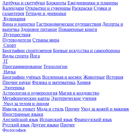
Артбуки и скетчбуки
Блокноты
Ежедневники и планеры
Календари
Открытки и сувениры
Раскраски
Сумки и
галантерея
Тетради и дневники
Кулинария
Вина и напитки
Гастрономические путешествия
Десерты и
выпечка
Здоровое питание
Поваренные книги
Путешествия
Путеводители
Страны мира
Спорт
Биографии спортсменов
Боевые искусства и самооборона
Виды спорта
Йога
IT
Программирование
Технологии
Наука
Биографии учёных
Вселенная и космос
Животные
История
Прочие науки
Физика и математика
Химия
Эзотерика
Астрология и нумерология
Магия и колдовство
Метафорические карты
Эзотерические учения
Уход за телом и лицом
Имидж и этикет
Мода и стиль
Прочее
Уход за кожей и макияж
Иностранные языки
Английский язык
Испанский язык
Французский язык
Русский язык
Другие языки
Прочее
Философия