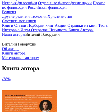
История философии
Отдельные философские науки
Прочее
по философии
Российская философия
Религия
Другие религии
Теология
Христианство
Смотреть все книги
Книги
Статьи
Подборки книг
Акции
Отрывки из книг
Тесты
Интервью
Игры
Открытки
Чек-листы
Бинго
Авторы
Наши авторы
Виталий Говорухин
Виталий Говорухин
Об авторе
Книги автора
Материалы с автором
Книги автора
-38%