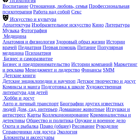
Психология
Воспитание
Отношения, любовь, семья
Профессиональная
психотерапия
Работа над собой
Секс
Искусство и культура
Архитектура
Изобразительное искусство
Кино
Литература
Музыка
Фотография
Медицина
Анатомия и физиология
Здоровый образ жизни
Истории
врачей
Педиатрия
Первая помощь
Питание
Популярная
медицина
Психиатрия
Бизнес и саморазвитие
Бизнес и предпринимательство
Истории компаний
Маркетинг
и реклама
Менеджмент и лидерство
Финансы
SMM
Детские книги
Детские энциклопедии и научпоп
Детское творчество и досуг
Комиксы и манга
Подготовка к школе
Художественная
литература для детей
Хобби и досуг
Авто и личный транспорт
Биографии других известных
людей
Дом, сад, интерьер
Домашние животные
Игрушки и
антистресс
Карты
Коллекционирование
Криминалистика и
детективы
Общество и политика
Оружие и военное дело
Охота и рыбалка
Право (общее)
Рисование
Рукоделие
Справочники для досуга
Экология
Блокноты и аксессуары