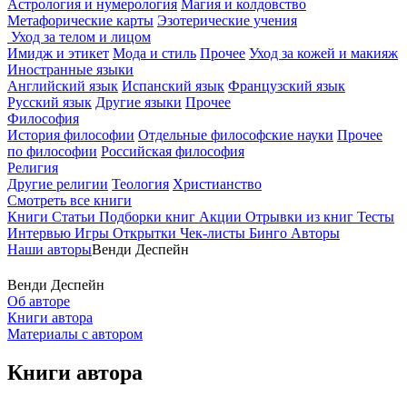
Астрология и нумерология
Магия и колдовство
Метафорические карты
Эзотерические учения
Уход за телом и лицом
Имидж и этикет
Мода и стиль
Прочее
Уход за кожей и макияж
Иностранные языки
Английский язык
Испанский язык
Французский язык
Русский язык
Другие языки
Прочее
Философия
История философии
Отдельные философские науки
Прочее
по философии
Российская философия
Религия
Другие религии
Теология
Христианство
Смотреть все книги
Книги
Статьи
Подборки книг
Акции
Отрывки из книг
Тесты
Интервью
Игры
Открытки
Чек-листы
Бинго
Авторы
Наши авторы
Венди Деспейн
Венди Деспейн
Об авторе
Книги автора
Материалы с автором
Книги автора