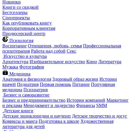
Новинки
Книги со скидкой
Бестселлеры
Спецпроекты
Как опубликовать книгу
Корпоративным клиентам
Продюсерский центр
Психология
Воспитание
Отношения, любовь, семья
Профессиональная
психотерапия
Работа над собой
Секс
Искусство и культура
Архитектура
Изобразительное искусство
Кино
Литература
Музыка
Фотография
Медицина
Анатомия и физиология
Здоровый образ жизни
Истории
врачей
Педиатрия
Первая помощь
Питание
Популярная
медицина
Психиатрия
Бизнес и саморазвитие
Бизнес и предпринимательство
Истории компаний
Маркетинг
и реклама
Менеджмент и лидерство
Финансы
SMM
Детские книги
Детские энциклопедии и научпоп
Детское творчество и досуг
Комиксы и манга
Подготовка к школе
Художественная
литература для детей