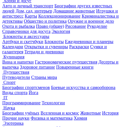
Хобби и досуг
Авто и личный транспорт
Биографии других известных
людей
Дом, сад, интерьер
Домашние животные
Игрушки и
антистресс
Карты
Коллекционирование
Криминалистика и
детективы
Общество и политика
Оружие и военное дело
Охота и рыбалка
Право (общее)
Рисование
Рукоделие
Справочники для досуга
Экология
Блокноты и аксессуары
Артбуки и скетчбуки
Блокноты
Ежедневники и планеры
Календари
Открытки и сувениры
Раскраски
Сумки и
галантерея
Тетради и дневники
Кулинария
Вина и напитки
Гастрономические путешествия
Десерты и
выпечка
Здоровое питание
Поваренные книги
Путешествия
Путеводители
Страны мира
Спорт
Биографии спортсменов
Боевые искусства и самооборона
Виды спорта
Йога
IT
Программирование
Технологии
Наука
Биографии учёных
Вселенная и космос
Животные
История
Прочие науки
Физика и математика
Химия
Эзотерика