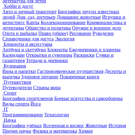
литература для детей
Хобби и досуг
Авто и личный транспорт
Биографии других известных
людей
Дом, сад, интерьер
Домашние животные
Игрушки и
антистресс
Карты
Коллекционирование
Криминалистика и
детективы
Общество и политика
Оружие и военное дело
Охота и рыбалка
Право (общее)
Рисование
Рукоделие
Справочники для досуга
Экология
Блокноты и аксессуары
Артбуки и скетчбуки
Блокноты
Ежедневники и планеры
Календари
Открытки и сувениры
Раскраски
Сумки и
галантерея
Тетради и дневники
Кулинария
Вина и напитки
Гастрономические путешествия
Десерты и
выпечка
Здоровое питание
Поваренные книги
Путешествия
Путеводители
Страны мира
Спорт
Биографии спортсменов
Боевые искусства и самооборона
Виды спорта
Йога
IT
Программирование
Технологии
Наука
Биографии учёных
Вселенная и космос
Животные
История
Прочие науки
Физика и математика
Химия