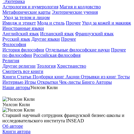
Эзотерика
Астрология и нумерология
Магия и колдовство
Метафорические карты
Эзотерические учения
Уход за телом и лицом
Имидж и этикет
Мода и стиль
Прочее
Уход за кожей и макияж
Иностранные языки
Английский язык
Испанский язык
Французский язык
Русский язык
Другие языки
Прочее
Философия
История философии
Отдельные философские науки
Прочее
по философии
Российская философия
Религия
Другие религии
Теология
Христианство
Смотреть все книги
Книги
Статьи
Подборки книг
Акции
Отрывки из книг
Тесты
Интервью
Игры
Открытки
Чек-листы
Бинго
Авторы
Наши авторы
Уилсон Кили
Уилсон Кили
Старший научный сотрудник французской бизнес-школы и
исследовательского института INSEAD
Об авторе
Книги автора