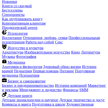
Новинки
Книги со скидкой
Бестселлеры
Спецпроекты
Как опубликовать книгу
Корпоративным клиентам
Продюсерский центр
Психология
Воспитание
Отношения, любовь, семья
Профессиональная
психотерапия
Работа над собой
Секс
Искусство и культура
Архитектура
Изобразительное искусство
Кино
Литература
Музыка
Фотография
Медицина
Анатомия и физиология
Здоровый образ жизни
Истории
врачей
Педиатрия
Первая помощь
Питание
Популярная
медицина
Психиатрия
Бизнес и саморазвитие
Бизнес и предпринимательство
Истории компаний
Маркетинг
и реклама
Менеджмент и лидерство
Финансы
SMM
Детские книги
Детские энциклопедии и научпоп
Детское творчество и досуг
Комиксы и манга
Подготовка к школе
Художественная