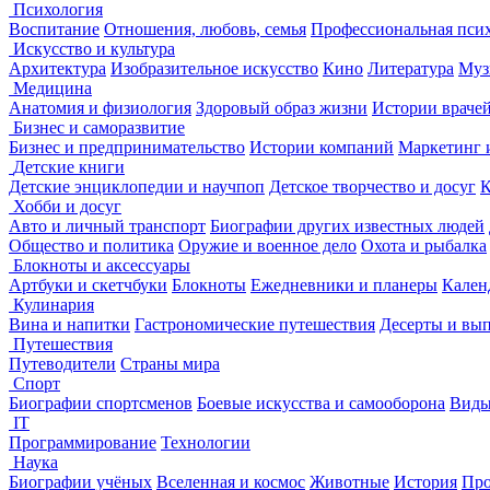
Психология
Воспитание
Отношения, любовь, семья
Профессиональная пси
Искусство и культура
Архитектура
Изобразительное искусство
Кино
Литература
Муз
Медицина
Анатомия и физиология
Здоровый образ жизни
Истории враче
Бизнес и саморазвитие
Бизнес и предпринимательство
Истории компаний
Маркетинг 
Детские книги
Детские энциклопедии и научпоп
Детское творчество и досуг
К
Хобби и досуг
Авто и личный транспорт
Биографии других известных людей
Общество и политика
Оружие и военное дело
Охота и рыбалка
Блокноты и аксессуары
Артбуки и скетчбуки
Блокноты
Ежедневники и планеры
Кален
Кулинария
Вина и напитки
Гастрономические путешествия
Десерты и вы
Путешествия
Путеводители
Страны мира
Спорт
Биографии спортсменов
Боевые искусства и самооборона
Виды
IT
Программирование
Технологии
Наука
Биографии учёных
Вселенная и космос
Животные
История
Про