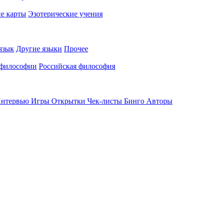
е карты
Эзотерические учения
язык
Другие языки
Прочее
 философии
Российская философия
нтервью
Игры
Открытки
Чек-листы
Бинго
Авторы