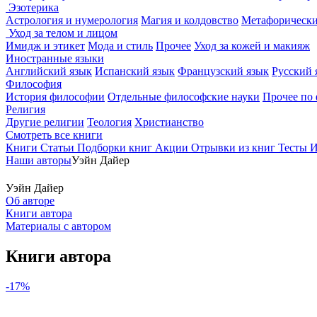
Эзотерика
Астрология и нумерология
Магия и колдовство
Метафорически
Уход за телом и лицом
Имидж и этикет
Мода и стиль
Прочее
Уход за кожей и макияж
Иностранные языки
Английский язык
Испанский язык
Французский язык
Русский 
Философия
История философии
Отдельные философские науки
Прочее по
Религия
Другие религии
Теология
Христианство
Смотреть все книги
Книги
Статьи
Подборки книг
Акции
Отрывки из книг
Тесты
И
Наши авторы
Уэйн Дайер
Уэйн Дайер
Об авторе
Книги автора
Материалы с автором
Книги автора
-17%