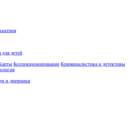
хиатрия
 для детей
Карты
Коллекционирование
Криминалистика и детективы
ология
ди и дневники