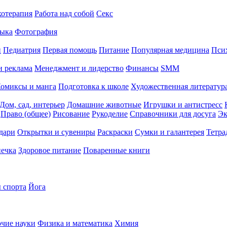
хотерапия
Работа над собой
Секс
ыка
Фотография
й
Педиатрия
Первая помощь
Питание
Популярная медицина
Пси
и реклама
Менеджмент и лидерство
Финансы
SMM
омиксы и манга
Подготовка к школе
Художественная литература
Дом, сад, интерьер
Домашние животные
Игрушки и антистресс
Право (общее)
Рисование
Рукоделие
Справочники для досуга
Эк
дари
Открытки и сувениры
Раскраски
Сумки и галантерея
Тетра
печка
Здоровое питание
Поваренные книги
 спорта
Йога
чие науки
Физика и математика
Химия